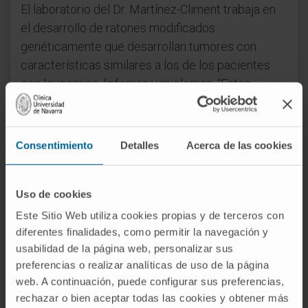
El laboratorio del Dr. Martínez-Climent trabaja en
el desarrollo de ratones modificados
genéticamente que desarrollan tumores con
características similares a los de los pacientes
con leucemias, linfomas y mielomas. “Estos
modelos experimentales nos proporcionan
información muy útil sobre la biología tumoral y
representan una herramienta clave para testar la
Consentimiento
Detalles
Acerca de las cookies
eficacia y la toxicidad de estos nuevos fármacos”,
afirma el investigador.
Uso de cookies
La
Beca de Investigación Médica Arnal
Este Sitio Web utiliza cookies propias y de terceros con
Planelles en Cáncer
se centrará en el desarrollo
diferentes finalidades, como permitir la navegación y
de un nuevo modelo experimental de linfomas B
usabilidad de la página web, personalizar sus
en ratones modificados genéticamente. “Esta
preferencias o realizar analíticas de uso de la página
Beca de Investigación constituye un impulso
web. A continuación, puede configurar sus preferencias,
importante para continuar la caracterización del
rechazar o bien aceptar todas las cookies y obtener más