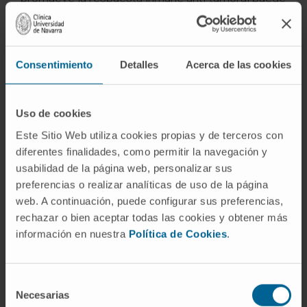
ayudarnos a diseñar estrategias para incrementar
la eficacia del tratamiento con anticuerpos
inmunoactivadores y a buscar biomarcadores que
Consentimiento
Detalles
Acerca de las cookies
predigan qué pacientes se beneficiarán del
tratamiento. Nuestro trabajo sugiere que estas
células dendríticas dependientes de Batf3
Uso de cookies
pueden ser fundamentales en la inmunoterapia
Este Sitio Web utiliza cookies propias y de terceros con
anti-tumoral".
diferentes finalidades, como permitir la navegación y
usabilidad de la página web, personalizar sus
El resultado es el fruto de la experiencia del CNIC
preferencias o realizar analíticas de uso de la página
y de la Universidad de Navarra en los
web. A continuación, puede configurar sus preferencias,
mecanismos de presentación antigénica y en
rechazar o bien aceptar todas las cookies y obtener más
inmunoterapia del cáncer, respectivamente.
información en nuestra
Política de Cookies
.
Aplicación clínica
Selección
Los investigadores del CIMA y de la Clínica
Necesarias
de