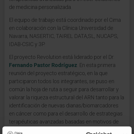
de medicina personalizada.
El equipo de trabajo está coordinado por el Cima
en colaboración con la Clínica Universidad de
Navarra, NASERTIC, TAIREL DATA,SL, NUCAPS,
IDAB-CSIC y 3P.
El proyecto Revolution está liderado por el Dr.
Fernando Pastor Rodríguez
. En esta primera
reunión del proyecto estratégico, en la que
participaron todos los integrantes, se puso en
común la hoja de ruta a seguir para desarrollar y
valorar la riqueza estructural del ARN tanto para la
identificación de nuevas dianas/biomarcadores
en cáncer como para el desarrollo de estrategias
terapéuticas avanzadas basadas en motivos de
ARN estructurales.