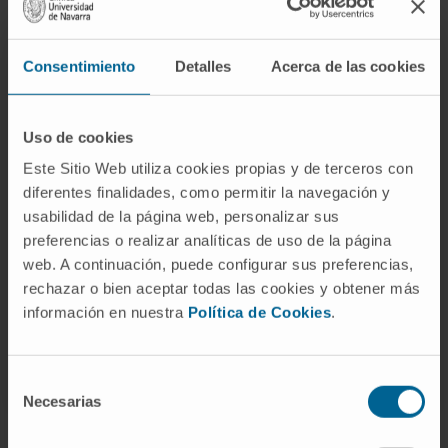
Los
objetivos del proyecto
pasan por:
Consentimiento
Detalles
Acerca de las cookies
Determinar los motivos de ARN estructurales
funcionales, y así identificar nuevos marcadores
para cáncer de colon.
Uso de cookies
Priorizar motivos estructurales funcionales
Este Sitio Web utiliza cookies propias y de terceros con
tolerados in vivo para el desarrollo de terapias
diferentes finalidades, como permitir la navegación y
avanzadas más eficientes.
usabilidad de la página web, personalizar sus
Generar propiedad intelectual y know-how que
preferencias o realizar analíticas de uso de la página
contribuya a la creación de una spin-off
web. A continuación, puede configurar sus preferencias,
centrada en el desarrollo de terapias de ARN
rechazar o bien aceptar todas las cookies y obtener más
información en nuestra
Política de Cookies
.
estructural, lo que servirá para acelerar la
traslación de este tipo de terapias a la clínica.
Selección
Necesarias
de
consentimiento