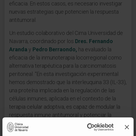
eficacia. En estos casos, es necesario investigar
nuevas estrategias que potencien la respuesta
antitumoral.
Un estudio colaborativo del Cima Universidad de
Navarra, coordinado por los
Dres. Fernando
Aranda
y
Pedro Berraondo,
ha evaluado la
eficacia de la inmunoterapia locorregional como
alternativa terapéutica para la carcinomatosis
peritoneal. “En esta investigación experimental
hemos demostrado que la interleuquina 33 (IL-33),
una proteína implicada en la regulación de las
células inmunes, aplicada en el contexto de la
terapia celular adoptiva, es capaz de modular la
respuesta inmune antitumoral y potenciar la
actividad efectora de los linfocitos T frente al
tumor”, explica la investigadora Leire Arrizabalaga,