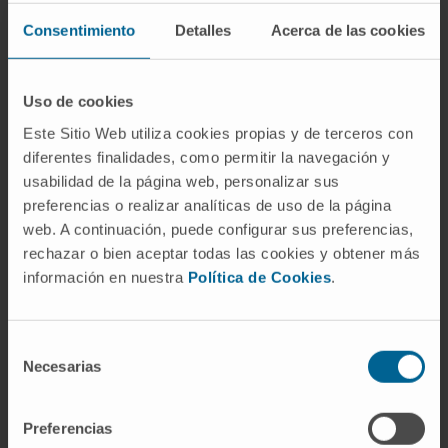
que ha recibido el Premio Extraordinario de Tesis
Consentimiento
Detalles
Acerca de las cookies
Doctoral por este estudio.
Patente con aplicación clínica
Uso de cookies
El estudio confirma que es posible mejorar la
Este Sitio Web utiliza cookies propias y de terceros con
inmunoterapia mediante el uso de mARN, lo que
diferentes finalidades, como permitir la navegación y
reduce los riesgos y facilita su futura aplicación
usabilidad de la página web, personalizar sus
clínica.
preferencias o realizar analíticas de uso de la página
web. A continuación, puede configurar sus preferencias,
Como resultado de esta investigación, se ha
rechazar o bien aceptar todas las cookies y obtener más
desarrollado una patente basada en la
información en nuestra
Política de Cookies
.
modificación de células T mediante el empleo de
citoquinas. Dicha patente cubre el uso de una IL-
33 modificada para mejorar las terapias celulares
Selección
Necesarias
de
contra el cáncer.
consentimiento
Estos resultados abren la puerta al desarrollo de
Preferencias
terapias más eficaces y seguras frente a tumores