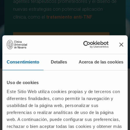
agentes terapéuticos prometedores y el diseño de
nuevas estrategias con potencial aplicación
clínica, como el
tratamiento anti-TNF
.
CONOZCA LA PUBLICACIÓN CIENTÍFICA EN 'NATURE'
Consentimiento
Detalles
Acerca de las cookies
Uso de cookies
Conozca al equipo investigador
Este Sitio Web utiliza cookies propias y de terceros con
diferentes finalidades, como permitir la navegación y
usabilidad de la página web, personalizar sus
preferencias o realizar analíticas de uso de la página
Dr. Pedro Berraondo López
web. A continuación, puede configurar sus preferencias,
Ver Curriculum
rechazar o bien aceptar todas las cookies y obtener más
Investigador | IP