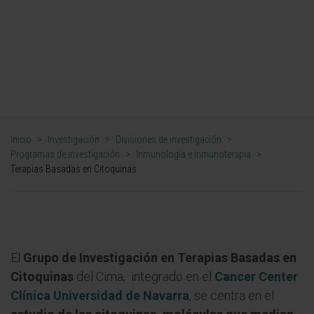
seguros y eficaces".
DR. PEDRO BERRAONDO LÓPEZ
INVESTIGADOR. GRUPO DE INVESTIGACIÓN EN TERAPIAS BASADAS EN
CITOQUINAS
Inicio
>
Investigación
>
Divisiones de investigación
>
Programas de investigación
>
Inmunología e Inmunoterapia
>
Terapias Basadas en Citoquinas
El
Grupo de Investigación en Terapias Basadas en
Citoquinas
del Cima, integrado en el
Cancer Center
Clínica Universidad de Navarra
, se centra en el