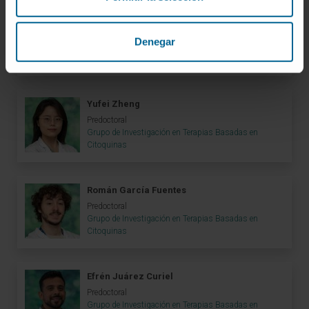
Aline Risson
Predoctoral
Denegar
Grupo de Investigación en Terapias Basadas en
Citoquinas
Yufei Zheng
Predoctoral
Grupo de Investigación en Terapias Basadas en
Citoquinas
Román García Fuentes
Predoctoral
Grupo de Investigación en Terapias Basadas en
Citoquinas
Efrén Juárez Curiel
Predoctoral
Grupo de Investigación en Terapias Basadas en