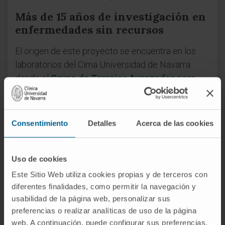
Más de 15 años de investigación en
enfermedades sin recursos
El origen de este proyecto se encuentra en los
laboratorios del Cima Universidad de Navarra
donde el
Grupo de Terapias Avanzadas para
Tumores Sólidos Pediátricos
busca desde
2010 tratamientos con virus para este tipo de
tumores y otros cánceres pediátricos. Como
Consentimiento
Detalles
Acerca de las cookies
explica la
Dra. Marta Alonso
, investigadora
principal de este grupo, “es una línea de trabajo
que comencé durante mi estancia postdoctoral
Uso de cookies
en el MD Anderson, bajo la dirección de los
Este Sitio Web utiliza cookies propias y de terceros con
doctores Juan Fueyo y Candelaria Gómez-
diferentes finalidades, como permitir la navegación y
usabilidad de la página web, personalizar sus
Manzano. A mi regreso a España pusimos en
preferencias o realizar analíticas de uso de la página
marcha un laboratorio en el Cima para mejorar el
web. A continuación, puede configurar sus preferencias,