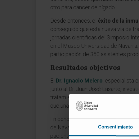
otro para cáncer de hígado.
Desde entonces, el
éxito de la inm
conseguido que esta nueva vía de tr
jornadas científicas del Simposio Int
en el Museo Universidad de Navarra.
participación de 350 asistentes pro
Resultados objetivos
El
Dr. Ignacio Melero
, especialista 
junto al Dr. Juan José Lasarte, inve
tratamientos inmunoterápicos. “A dí
que una decena de ellos, son estudio
En concreto, el
Dr. José Luis Pérez 
Consentimiento
de Navarra, destacó que en melanoma
pacientes a los dos años de iniciar 