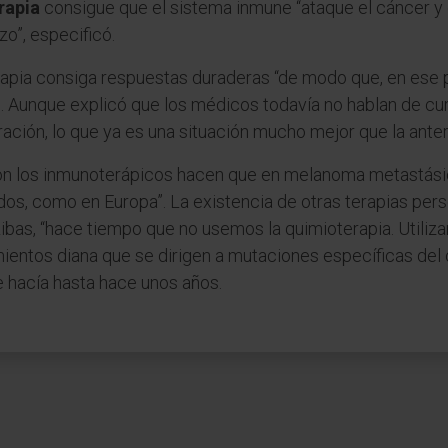
rapia
consigue que el sistema inmune “ataque el cáncer y
zo”, especificó.
rapia consiga respuestas duraderas “de modo que, en ese 
”. Aunque explicó que los médicos todavía no hablan de cu
ción, lo que ya es una situación mucho mejor que la anteri
on los inmunoterápicos hacen que en melanoma metastásic
nidos, como en Europa”. La existencia de otras terapias pe
 Ribas, “hace tiempo que no usemos la quimioterapia. Utili
mientos diana que se dirigen a mutaciones específicas del
 hacía hasta hace unos años.