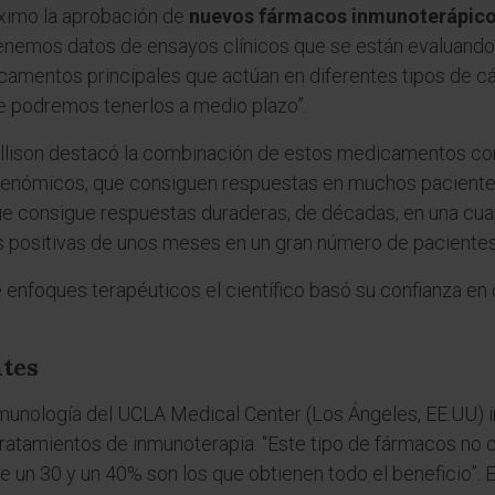
óximo la aprobación de
nuevos fármacos inmunoterápic
 tenemos datos de ensayos clínicos que se están evaluando”
mentos principales que actúan en diferentes tipos de cán
 podremos tenerlos a medio plazo”.
, Allison destacó la combinación de estos medicamentos c
genómicos, que consiguen respuestas en muchos pacientes
e consigue respuestas duraderas, de décadas, en una cuart
s positivas de unos meses en un gran número de pacientes
 enfoques terapéuticos el científico basó su confianza e
ntes
Inmunología del UCLA Medical Center (Los Ángeles, EE.UU) i
tratamientos de inmunoterapia. “Este tipo de fármacos no
e un 30 y un 40% son los que obtienen todo el beneficio”. 