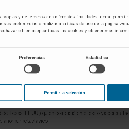
s propias y de terceros con diferentes finalidades, como permitir
s
también en algunos subtipos de cáncer de pulmón, hepa
r sus preferencias o realizar analíticas de uso de la página web
 rechazar o bien aceptar todas las cookies y obtener más infor
e mayor experiencia atesoran los equipos de investigación 
món, tumores de cabeza y cuello, glioblastoma multiforme
o. “Podemos decir –apuntó el Dr. Melero- que hemos obten
Preferencias
Estadística
 que no se habían conseguido nunca”.
lista sumó “la mejora en la predicción de los pacientes qu
ía”, gracias a la medición de los parámetros en laboratori
 terapias
Permitir la selección
e participaron en el Simposio, destaca el Dr. James Allis
de Texas, EE.UU.) quien coincidió en el éxito ya constata
melanoma metastásico.