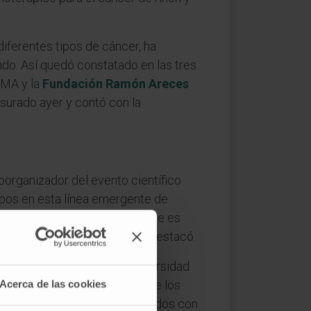
diferentes tipos de cáncer, ha
do. Así quedó constatado en las tres
CIMA y la
Fundación Ramón Areces
urado ayer y contó con la
coorganizador del evento científico
uipos en esta línea emergente de
rentes. Pero lo más destacable es
r primera vez en el mundo”, destacó.
s Clínicos de la Clínica Universidad
Acerca de las cookies
ermedad en más de la mitad de los
specto a los resultados obtenidos con