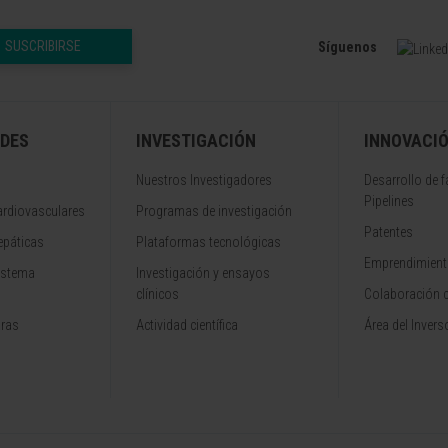
SUSCRIBIRSE
Síguenos
DES
INVESTIGACIÓN
INNOVACI
Nuestros Investigadores
Desarrollo de 
Pipelines
rdiovasculares
Programas de investigación
Patentes
epáticas
Plataformas tecnológicas
Emprendimiento
istema
Investigación y ensayos
clínicos
Colaboración 
aras
Actividad científica
Área del Invers