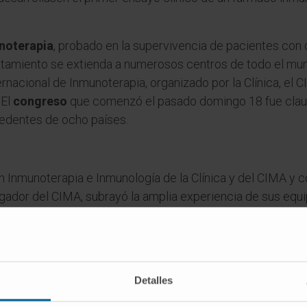
unoterapia
, probado en la supervivencia de pacientes con 
atamiento se extienda a numerosos centros de todo el mun
ernacional de Inmunoterapia, organizado por la Clínica, el 
 El
congreso
que comenzó el pasado domingo 18 fue claus
cedentes de ocho países.
en Inmunoterapia e Inmunología de la Clínica y del CIMA y 
stigador del CIMA, subrayó la amplia experiencia de sus eq
a de hoy, tenemos en marcha unos 25 ensayos clínicos dife
s en fase 1 o 2, que los estamos probando en pacientes po
Gracia
, coordinador médico de la Unidad Central de Ensayo
Detalles
 metastásico la inmunoterapia consigue controlar la enf
el tratamiento, lo que supone una importante mejora con re