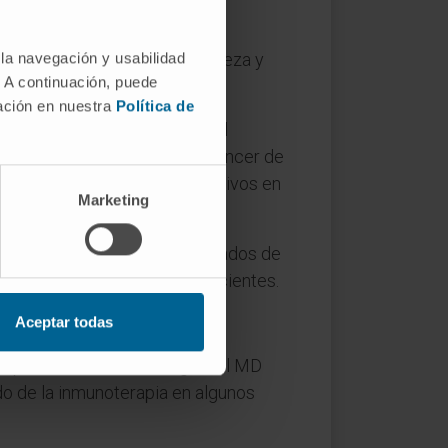
 la navegación y usabilidad
tocarcinoma, tumores de cabeza y
. A continuación, puede
mación en nuestra
Política de
de la Clínica y el CIMA son el
 (tipo de tumor cerebral), cáncer de
ido resultados clínicos objetivos en
Marketing
e pueden resultar más beneficiados de
o y de las muestras de los pacientes.
Aceptar todas
on, profesor de Inmunología del MD
do de la inmunoterapia en algunos