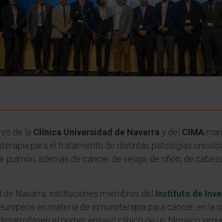
res de la
Clínica Universidad de Navarra
y del
CIMA
mant
rapia para el tratamiento de distintas patologías oncológ
 pulmón, además de cáncer de vejiga, de riñón, de cabeza
ad de Navarra, instituciones miembros del
Instituto de Inv
 europeos en materia de inmunoterapia para cáncer, en la q
esarrollasen el primer ensayo clínico de un fármaco inmun