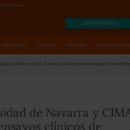
PERSONAS UNAV
¿QUIERE AYUDARNOS?
Investigación
Innovación
Formación
Colabore con noso
 Navarra y CIMA: en marcha 25 ensayos clínicos de inmunoterapia contra diferent
rsidad de Navarra y CIMA
ensayos clínicos de