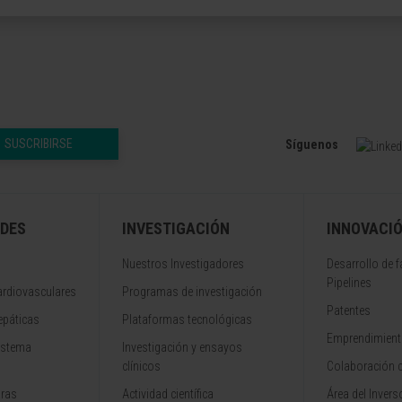
SUSCRIBIRSE
Síguenos
DES
INVESTIGACIÓN
INNOVACI
Nuestros Investigadores
Desarrollo de 
Pipelines
rdiovasculares
Programas de investigación
Patentes
epáticas
Plataformas tecnológicas
Emprendimiento
istema
Investigación y ensayos
clínicos
Colaboración 
aras
Actividad científica
Área del Invers