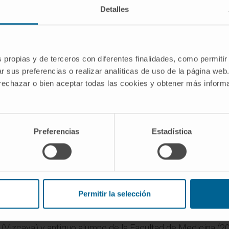
tia
, graduados de la Universidad de Navarra, han recibido 
Detalles
r de Pulmón
. Se trata de los dos únicos españoles que han 
o. El resto proceden de Estados Unidos y Bruselas.
, es antigua alumna de la Facultad de Ciencias, donde se 
s propias y de terceros con diferentes finalidades, como permitir
umores sólidos
del Cima de la Universidad de Navarra.
r sus preferencias o realizar analíticas de uso de la página web
 rechazar o bien aceptar todas las cookies y obtener más infor
ian, así que supone un pequeño empujón en mi carrera profe
sten por alguien que está empezando, “joven y sin muchos
nte se financia a investigadores consolidados y muy asen
Preferencias
Estadística
ción en la
biología del cáncer de pulmón
, buscando herr
y nuevos tratamientos para aquellos pacientes que no se 
son muchos en esta patología. Por eso, intentamos hacer 
te”, subraya.
Permitir la selección
de pulmón
 (Vizcaya) y antiguo alumno de la Facultad de Medicina (20