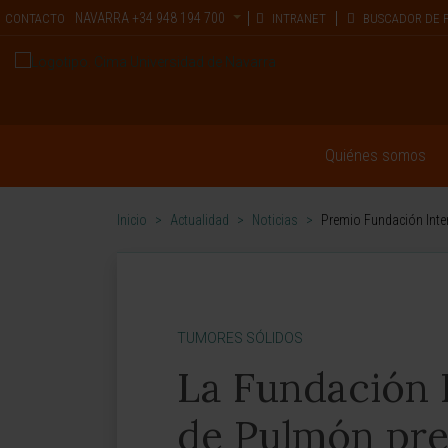
NAVARRA
+34 948 194 700
CONTACTO
INTRANET
BUSCADOR DE 
Quiénes somos
Inicio
>
Actualidad
>
Noticias
>
Premio Fundación Inte
TUMORES SÓLIDOS
La Fundación 
de Pulmón pre