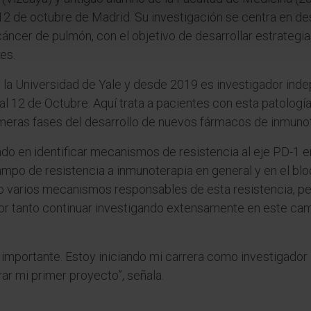
 12 de octubre de Madrid. Su investigación se centra en 
cáncer de pulmón, con el objetivo de desarrollar estrategi
es.
 la Universidad de Yale y desde 2019 es investigador ind
al 12 de Octubre. Aquí trata a pacientes con esta patologí
imeras fases del desarrollo de nuevos fármacos de inmunot
do en identificar mecanismos de resistencia al eje PD-1 
mpo de resistencia a inmunoterapia en general y en el bloq
o varios mecanismos responsables de esta resistencia, per
or tanto continuar investigando extensamente en este ca
importante. Estoy iniciando mi carrera como investigado
erar mi primer proyecto”, señala.