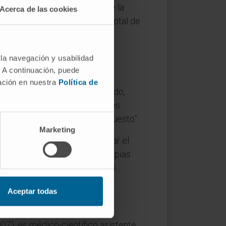
un premio de investigación de la
Acerca de las cookies
recibido la distinción, de un total de
graduó y doctoró en Biología.
 la navegación y usabilidad
. A continuación, puede
mación en nuestra
Política de
sional”, afirma. En este sentido,
 recursos, sobre todo en estos
tados, y hay muy poco presupuesto”.
Marketing
amientas que permitan mejorar el
pueden beneficiar de las terapias
una investigación traslacional
Aceptar todas
07), es médico-científico asistente