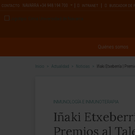
NAVARRA
+34 948 194 700
CONTACTO
INTRANET
BUSCADOR DE 
Quiénes somos
Inicio
>
Actualidad
>
Noticias
>
Iñaki Etxeberría | Pre
INMUNOLOGÍA E INMUNOTERAPIA
Iñaki Etxeberr
Premios al Tal