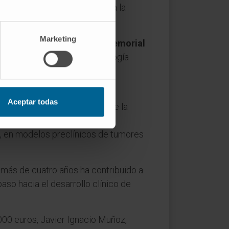
ra de Inmunología
que otorga la
Marketing
gador postdoctoral en el Memorial
 mejor publicación en inmunología
ista científica Cancer Cell. El
Aceptar todas
a vez el efecto antitumoral de la
ás, esta nueva estrategia de
d, en modelos preclínicos de tumores
 más de cuatro años ha contribuido a
so hacia el desarrollo clínico de
000 euros, Javier Ignacio Muñoz,