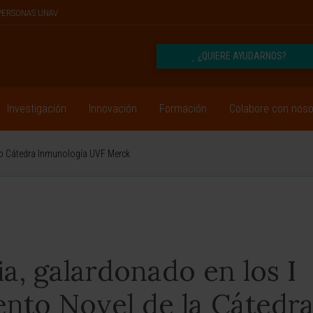
PERSONAS UNAV
¿QUIERE AYUDARNOS?
Investigación
Innovación
Formación
Colabore con noso
mio Cátedra Inmunología UVF Merck
ia, galardonado en los I
ento Novel de la Cátedr