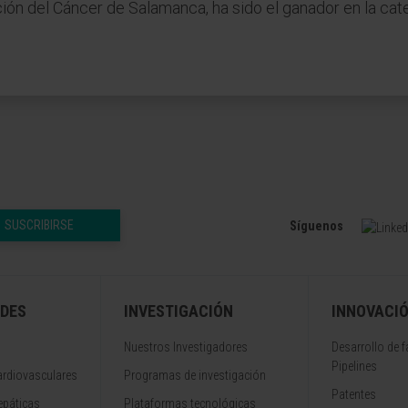
ción del Cáncer de Salamanca, ha sido el ganador en la cat
SUSCRIBIRSE
Síguenos
DES
INVESTIGACIÓN
INNOVACI
Nuestros Investigadores
Desarrollo de 
Pipelines
rdiovasculares
Programas de investigación
Patentes
epáticas
Plataformas tecnológicas