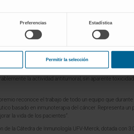
) ha recibido el I
Premio al Talento Novel de la Cáted
V) y la compañía de ciencia y tecnología Merck.
Preferencias
Estadística
gía del Cima Universidad de Navarra y actualmente
investi
 Nueva York
(Estados Unidos), ha recibido el galardón a la
apia del cáncer
.
stigador como primer autor de un trabajo publicado en la rev
Permitir la selección
ordaje de inmunoterapia intratumoral, confirma por primer
de endometrio humano injertado en modelos animales. Adem
ablemente la actividad antitumoral, sin aparente toxicida
e premio reconoce el trabajo de todo un equipo que durante
utico basado en inmunoterapia del cáncer. Representa un pa
orar la vida de los pacientes”.
ión de la Cátedra de Inmunología UFV-Merck, dotada con 3.