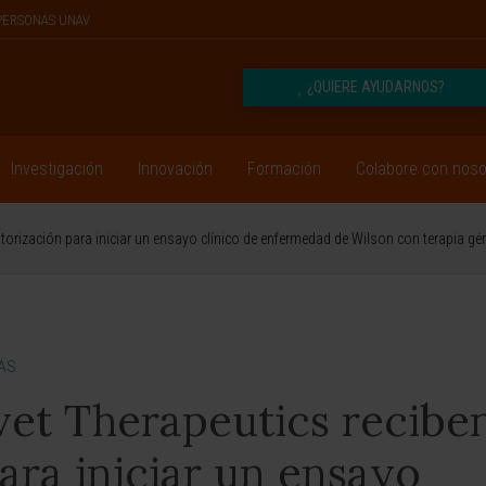
PERSONAS UNAV
¿QUIERE AYUDARNOS?
Investigación
Innovación
Formación
Colabore con noso
autorización para iniciar un ensayo clínico de enfermedad de Wilson con terapia gé
AS
ivet Therapeutics recibe
ara iniciar un ensayo