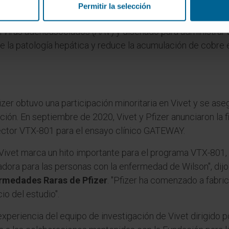
Permitir la selección
lez Aseguinolaza
, investigadora del Cima y cofundadora d
 virus adenoasociados (AAV) y diseñado para administrar u
te la patología hepática y reduce la acumulación de cobre
zer obtuvo una participación minoritaria en Vivet y se as
ación. En septiembre de 2020, Vivet y Pfizer anunciaron la 
vector VTX-801 para el ensayo clínico GATEWAY.
Vivet marca un hito importante para el programa VTX-801,
adora para las personas con la enfermedad de Wilson", dij
ermedades Raras de Pfizer
. "Pfizer ha comenzado a fabric
io del estudio".
xperiencia del equipo de investigación de Vivet dirigido p