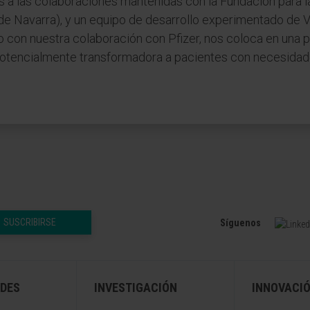
s a las colaboraciones mantenidas con la Fundación para 
d de Navarra), y un equipo de desarrollo experimentado de 
to con nuestra colaboración con Pfizer, nos coloca en una p
potencialmente transformadora a pacientes con necesidad
SUSCRIBIRSE
Síguenos
DES
INVESTIGACIÓN
INNOVACI