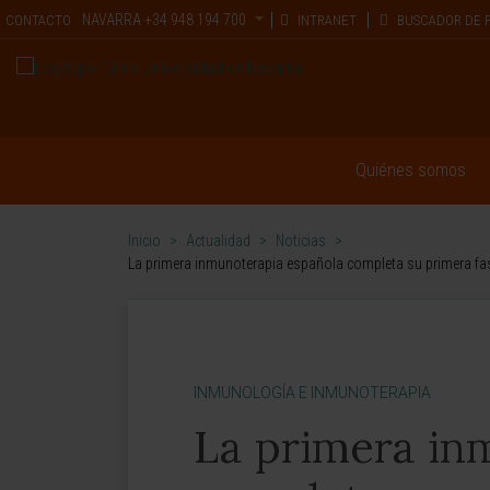
NAVARRA
+34 948 194 700
CONTACTO
INTRANET
BUSCADOR DE 
Quiénes somos
Inicio
>
Actualidad
>
Noticias
>
La primera inmunoterapia española completa su primera fase
INMUNOLOGÍA E INMUNOTERAPIA
La primera in