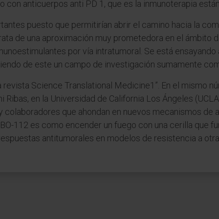
o con anticuerpos anti PD 1, que es la inmunoterapia est
antes puesto que permitirían abrir el camino hacia la com
trata de una aproximación muy prometedora en el ámbito d
nmunoestimulantes por vía intratumoral. Se está ensayando
aciendo de este un campo de investigación sumamente com
 revista Science Translational Medicine1”. En el mismo núm
oni Ribas, en la Universidad de California Los Ángeles (UCLA
i y colaboradores que ahondan en nuevos mecanismos de 
 “BO-112 es como encender un fuego con una cerilla que f
 respuestas antitumorales en modelos de resistencia a otr