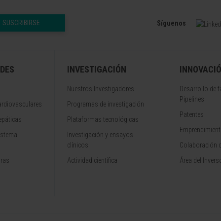
SUSCRIBIRSE
Síguenos
DES
INVESTIGACIÓN
INNOVACI
Nuestros Investigadores
Desarrollo de 
Pipelines
rdiovasculares
Programas de investigación
Patentes
epáticas
Plataformas tecnológicas
Emprendimiento
istema
Investigación y ensayos
clínicos
Colaboración 
aras
Actividad científica
Área del Invers