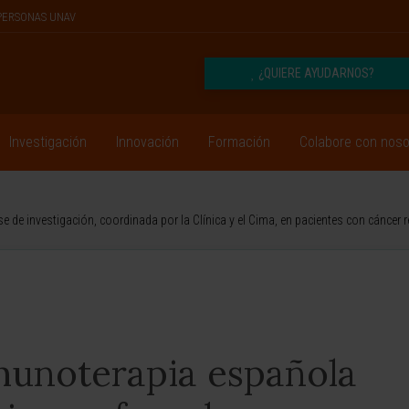
PERSONAS UNAV
¿QUIERE AYUDARNOS?
Investigación
Innovación
Formación
Colabore con noso
 de investigación, coordinada por la Clínica y el Cima, en pacientes con cáncer
munoterapia española