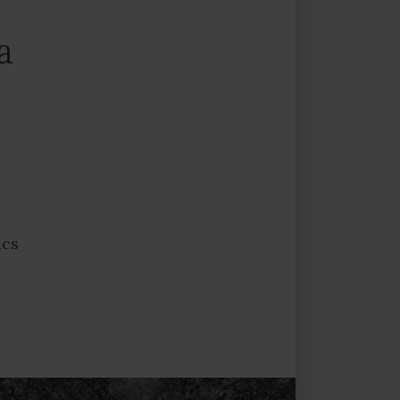
a
ics