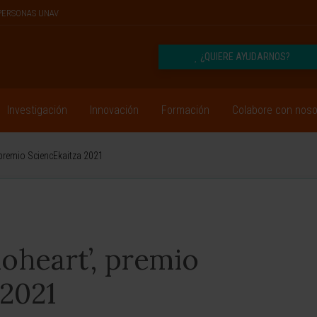
PERSONAS UNAV
¿QUIERE AYUDARNOS?
Investigación
Innovación
Formación
Colabore con noso
, premio SciencEkaitza 2021
ioheart’, premio
 2021