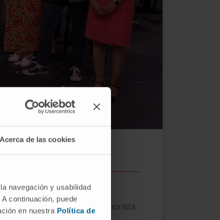
dor del evento
Acerca de las cookies
 la navegación y usabilidad
áximo galardón del concurso
. A continuación, puede
encuentro presentado por el humorista
mación en nuestra
Política de