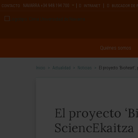
NAVARRA
+34 948 194 700
CONTACTO
INTRANET
BUSCADOR DE 
Quiénes somos
Inicio
>
Actualidad
>
Noticias
>
El proyecto ‘Bioheart’
El proyecto ‘B
SciencEkaitza