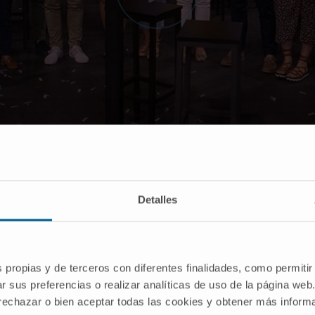
el proyecto ganador, con la viróloga Isabel Sola y el humorista Luis Piedrahita, presenta
Detalles
s propias y de terceros con diferentes finalidades, como permitir
 por el Cima Universidad de Navarra, ha logrado el m
r sus preferencias o realizar analíticas de uso de la página web
zo en el marco de la III Gala de la Ciencia de Navarra, un 
 rechazar o bien aceptar todas las cookies y obtener más infor
l Pabellón Navarra Arena.