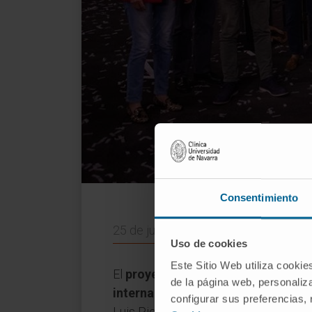
Integrantes d
Consentimiento
25 de junio de 2021
Uso de cookies
Este Sitio Web utiliza cookie
El
proyecto ‘Bioheart’, coordinado
de la página web, personaliza
internacional
SciencEkaitza
. Lo hi
configurar sus preferencias,
Luis Piedrahita y que se celebró en e