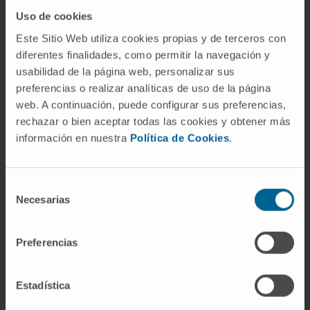
secreta a la sangre, evitando las hemorragias que
Uso de cookies
se producen en estos pacientes. Según el Dr.
Rafael Aldabe, miembro del equipo de terapia
Este Sitio Web utiliza cookies propias y de terceros con
diferentes finalidades, como permitir la navegación y
génica del CIMA, “tras numerosos ensayos
usabilidad de la página web, personalizar sus
fallidos, una compañía americana que investiga
preferencias o realizar analíticas de uso de la página
con terapia génica (Sparks Therapeutics) anunció
web. A continuación, puede configurar sus preferencias,
en Italia unos resultados esperanzadores: cuatro
rechazar o bien aceptar todas las cookies y obtener más
pacientes tratados con una nueva versión más
información en nuestra
Política de Cookies
.
avanzada del virus AAV alcanzaron una media del
32% del nivel normal del factor IX en sangre. Esto
Selección
ha permitido que estos pacientes ya no necesiten
Necesarias
de
inyectarse factor IX. Aunque llevan ya varios
consentimiento
meses ‘curados’, será necesario realizar otros
Preferencias
ensayos con más pacientes y esperar varios años
para confirmar que esta terapia revierte
completamente la enfermedad”.
Estadística