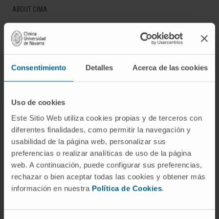
ABOUT CIMA
Who we are
Research Center of the Clinica
Campus of the Universidad de Navarra
Consentimiento
Detalles
Acerca de las cookies
Organization
Transparency Portal
Uso de cookies
Este Sitio Web utiliza cookies propias y de terceros con
DISEASES
diferentes finalidades, como permitir la navegación y
Cancer
usabilidad de la página web, personalizar sus
preferencias o realizar analíticas de uso de la página
Cardiovascular diseases
web. A continuación, puede configurar sus preferencias,
Liver diseases
rechazar o bien aceptar todas las cookies y obtener más
Nervous System diseases
información en nuestra
Política de Cookies
.
Rare diseases