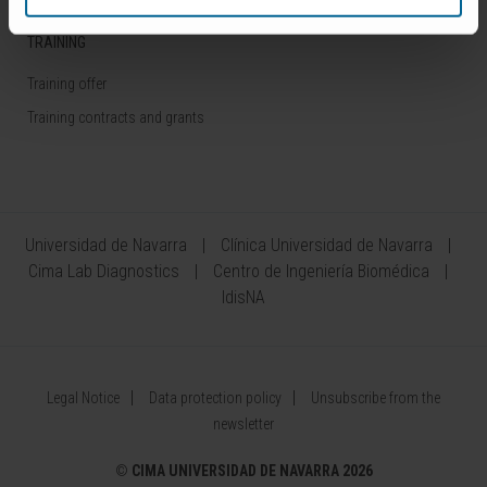
TRAINING
Training offer
Training contracts and grants
Universidad de Navarra
Clínica Universidad de Navarra
Cima Lab Diagnostics
Centro de Ingeniería Biomédica
IdisNA
Legal Notice
Data protection policy
Unsubscribe from the
newsletter
©
CIMA UNIVERSIDAD DE NAVARRA 2026