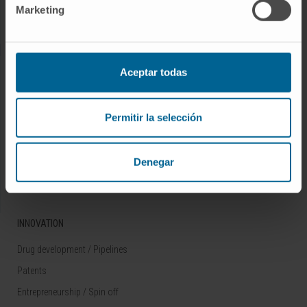
Marketing
Rare diseases
RESEARCH
Aceptar todas
Our Researchers
Research Programs
Permitir la selección
Technology platforms
Research and clinical trials
Denegar
Scientific activity
INNOVATION
Drug development / Pipelines
Patents
Entrepreneurship / Spin off