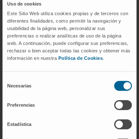
Uso de cookies
Este Sitio Web utiliza cookies propias y de terceros con
diferentes finalidades, como permitir la navegación y
ABOUT CIMA
usabilidad de la página web, personalizar sus
preferencias o realizar analíticas de uso de la página
Who we are
web. A continuación, puede configurar sus preferencias,
Research Center of the Clinica
rechazar o bien aceptar todas las cookies y obtener más
información en nuestra
Política de Cookies
.
Campus of the Universidad de Navarra
Organization
Transparency Portal
Selección
Necesarias
de
consentimiento
DISEASES
Preferencias
Cancer
Cardiovascular diseases
Estadística
Liver diseases
Nervous System diseases