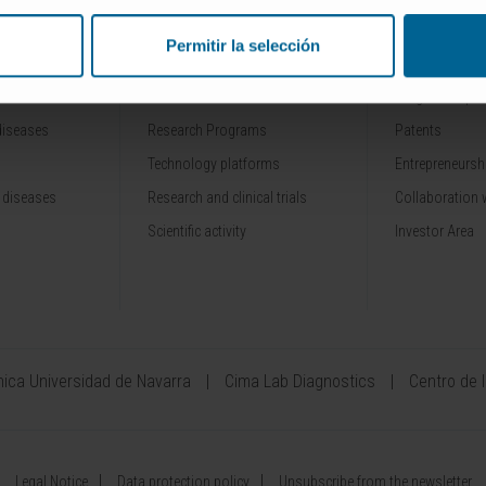
Permitir la selección
RESEARCH
INNOVATION
Our Researchers
Drug developme
diseases
Research Programs
Patents
Technology platforms
Entrepreneurshi
 diseases
Research and clinical trials
Collaboration 
Scientific activity
Investor Area
ínica Universidad de Navarra
Cima Lab Diagnostics
Centro de 
Legal Notice
Data protection policy
Unsubscribe from the newsletter