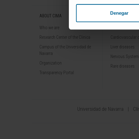
Denegar
ABOUT CIMA
DISEASES
Who we are
Cancer
Research Center of the Clinica
Cardiovascular 
Campus of the Universidad de
Liver diseases
Navarra
Nervous System
Organization
Rare diseases
Transparency Portal
Universidad de Navarra
Cl