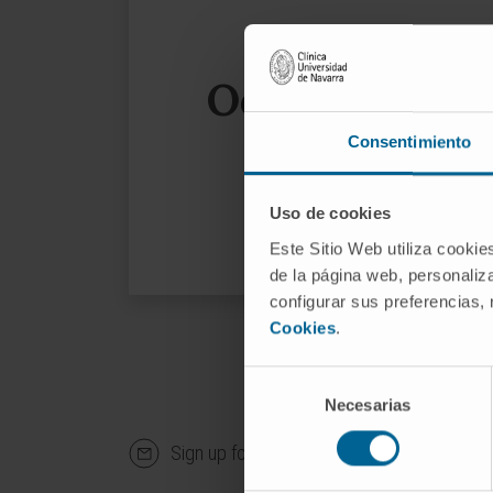
Oops, the page
Consentimiento
We sug
Uso de cookies
Este Sitio Web utiliza cookie
de la página web, personaliza
configurar sus preferencias,
Cookies
.
Selección
Necesarias
de
consentimiento
Sign up for our newsletter
SUBS