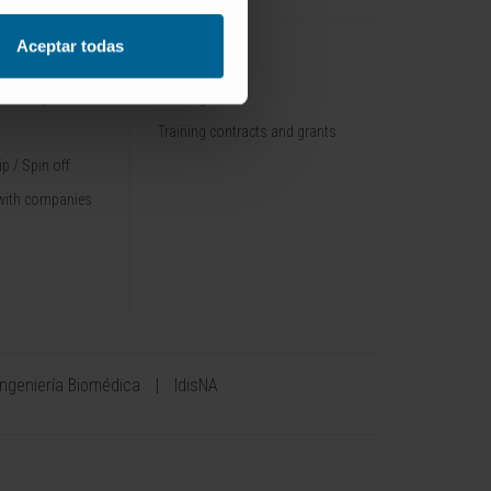
Aceptar todas
TRAINING
nt / Pipelines
Training offer
Training contracts and grants
p / Spin off
with companies
Ingeniería Biomédica
IdisNA