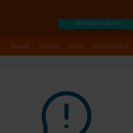
DO YOU WANT TO HELP US?
s
Research
Innovation
Training
Collaborate with us