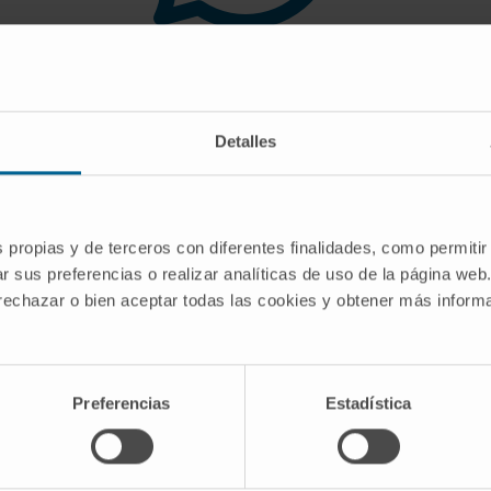
 you are looking for doe
Detalles
gest you use the search engine or the menu o
s propias y de terceros con diferentes finalidades, como permitir
r sus preferencias o realizar analíticas de uso de la página web
 rechazar o bien aceptar todas las cookies y obtener más infor
Preferencias
Estadística
CRIBE
Follow us