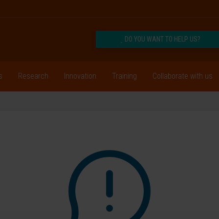
DO YOU WANT TO HELP US?
s
Research
Innovation
Training
Collaborate with us