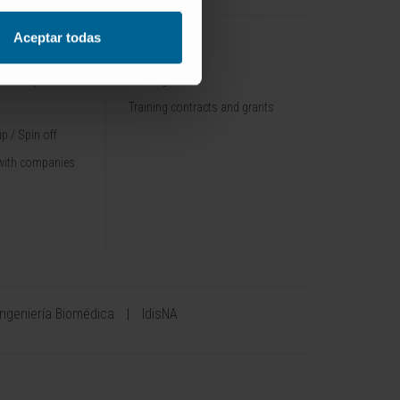
Aceptar todas
TRAINING
nt / Pipelines
Training offer
Training contracts and grants
p / Spin off
with companies
Ingeniería Biomédica
IdisNA