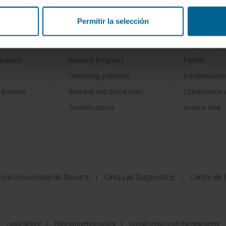
Permitir la selección
RESEARCH
INNOVATION
Our Researchers
Drug developme
diseases
Research Programs
Patents
Technology platforms
Entrepreneurshi
 diseases
Research and clinical trials
Collaboration 
Scientific activity
Investor Area
ínica Universidad de Navarra
Cima Lab Diagnostics
Centro de 
Legal Notice
Data protection policy
Unsubscribe from the newsletter