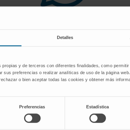
 you are looking for doe
Detalles
gest you use the search engine or the menu o
s propias y de terceros con diferentes finalidades, como permitir
r sus preferencias o realizar analíticas de uso de la página web
 rechazar o bien aceptar todas las cookies y obtener más infor
Preferencias
Estadística
CRIBE
Follow us