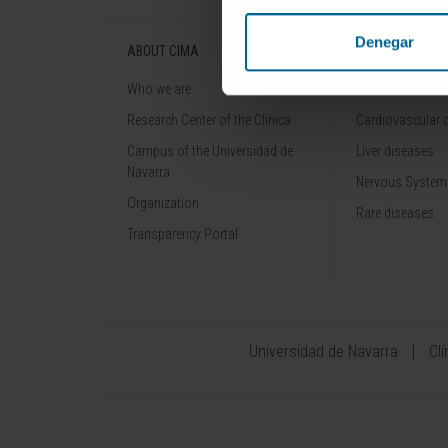
Denegar
ABOUT CIMA
DISEASES
Who we are
Cancer
Research Center of the Clinica
Cardiovascular 
Campus of the Universidad de
Liver diseases
Navarra
Nervous System
Organization
Rare diseases
Transparency Portal
Universidad de Navarra
Cl