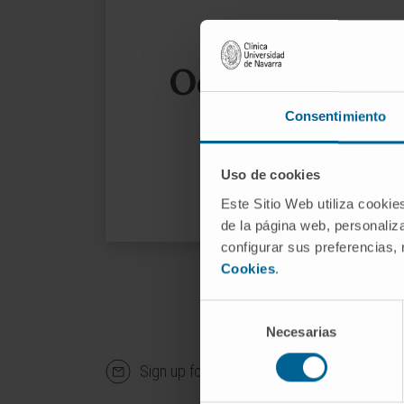
Oops, the page
Consentimiento
We sug
Uso de cookies
Este Sitio Web utiliza cookie
de la página web, personaliza
configurar sus preferencias,
Cookies
.
Selección
Necesarias
de
consentimiento
Sign up for our newsletter
SUBS