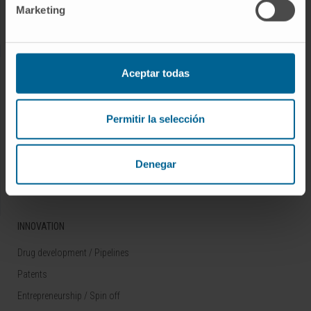
Marketing
Rare diseases
RESEARCH
Aceptar todas
Our Researchers
Research Programs
Permitir la selección
Technology platforms
Research and clinical trials
Denegar
Scientific activity
INNOVATION
Drug development / Pipelines
Patents
Entrepreneurship / Spin off