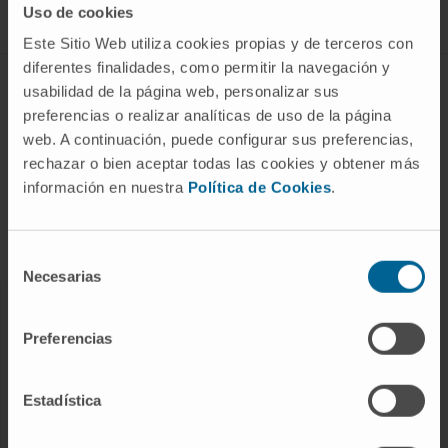
Uso de cookies
Este Sitio Web utiliza cookies propias y de terceros con
diferentes finalidades, como permitir la navegación y
ABOUT CIMA
usabilidad de la página web, personalizar sus
preferencias o realizar analíticas de uso de la página
Who we are
web. A continuación, puede configurar sus preferencias,
Research Center of the Clinica
rechazar o bien aceptar todas las cookies y obtener más
información en nuestra
Política de Cookies
.
Campus of the Universidad de Navarra
Organization
Transparency Portal
Selección
Necesarias
de
consentimiento
DISEASES
Preferencias
Cancer
Cardiovascular diseases
Estadística
Liver diseases
Nervous System diseases