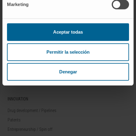
Marketing
Rare diseases
RESEARCH
Aceptar todas
Our Researchers
Research Programs
Permitir la selección
Technology platforms
Research and clinical trials
Denegar
Scientific activity
INNOVATION
Drug development / Pipelines
Patents
Entrepreneurship / Spin off