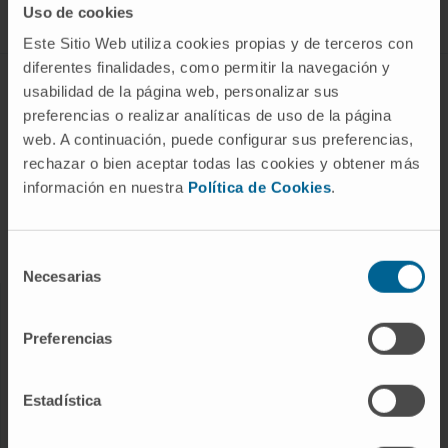
Uso de cookies
Este Sitio Web utiliza cookies propias y de terceros con
diferentes finalidades, como permitir la navegación y
ABOUT CIMA
usabilidad de la página web, personalizar sus
preferencias o realizar analíticas de uso de la página
Who we are
web. A continuación, puede configurar sus preferencias,
Research Center of the Clinica
rechazar o bien aceptar todas las cookies y obtener más
información en nuestra
Política de Cookies
.
Campus of the Universidad de Navarra
Organization
Transparency Portal
Selección
Necesarias
de
consentimiento
DISEASES
Preferencias
Cancer
Cardiovascular diseases
Estadística
Liver diseases
Nervous System diseases