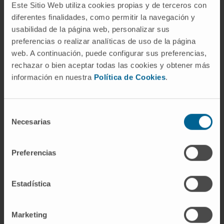
fundamental.
Este Sitio Web utiliza cookies propias y de terceros con
diferentes finalidades, como permitir la navegación y
Detectar PICP en sangre para identificar MCH
usabilidad de la página web, personalizar sus
y fibrosis miocárdica
preferencias o realizar analíticas de uso de la página
web. A continuación, puede configurar sus preferencias,
"El estudio consistió en analizar diversos
rechazar o bien aceptar todas las cookies y obtener más
biomarcadores sanguíneos relacionados con la
información en nuestra
Política de Cookies
.
fibrosis en tres grupos de sujetos: personas
sanas, pacientes con MCH en fase preclínica y
Selección
pacientes con MCH en fase clínica", explica el Dr.
Necesarias
de
Díez. Los investigadores han descubierto que la
consentimiento
concentración de uno de los biomarcadores, el
Preferencias
llamado propéptido C-terminal del procolágeno
tipo I (PICP), se encontraba anormalmente
elevada en los pacientes que tenían MCH, incluso
Estadística
en los que todavía se hallaban en la fase
preclínica.
Marketing