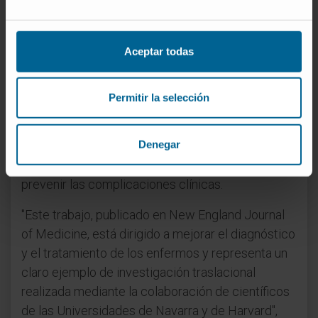
La aplicación práctica radica en que la detección
de este propéptido en sangre permitirá
diagnosticar a pacientes con MCH preclínica y
Aceptar todas
fibrosis miocárdica, así como evaluar la severidad
de la fibrosis en los sujetos con MCH clínica.
Permitir la selección
Además, el diagnóstico de la fibrosis mediante el
PICP es más preciso que con métodos de
Denegar
imagen. Asimismo, permitirá individualizar la
indicación de terapias antifibróticas destinadas a
prevenir las complicaciones clínicas.
"Este trabajo, publicado en New England Journal
of Medicine, está dirigido a mejorar el diagnóstico
y el tratamiento de los enfermos y representa un
claro ejemplo de investigación traslacional
realizada mediante la colaboración de científicos
de las Universidades de Navarra y de Harvard",