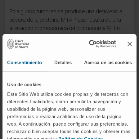
En algunos tumores se produce una deficiencia
severa de la proteína MTAP que resulta de una
alteración cromosómica (el cromosoma 9). En
concreto, en el hígado esta deficiencia puede ser
un factor que desencadene la progresión de la
enfermedad hepática y que favorezca el
desarrollo de cáncer de hígado. Según explica
Consentimiento
Detalles
Acerca de las cookies
el
Dr. Fernando Corrales
, director de
la
Plataforma de Proteómica
del CIMA, “para
Uso de cookies
confirmar esta hipótesis hemos utilizado
Este Sitio Web utiliza cookies propias y de terceros con
tecnología basada en el análisis de las proteínas y
diferentes finalidades, como permitir la navegación y
hemos comprobado cambios tanto en su
usabilidad de la página web, personalizar sus
expresión como en los patrones de metilación de
preferencias o realizar analíticas de uso de la página
muchas de ellas. En términos clínicos, aquellos
web. A continuación, puede configurar sus preferencias,
tumores que presentan ausencia de la MTAP
rechazar o bien aceptar todas las cookies y obtener más
podrían tener un peor pronóstico”.
información en nuestra
Política de Cookies
.