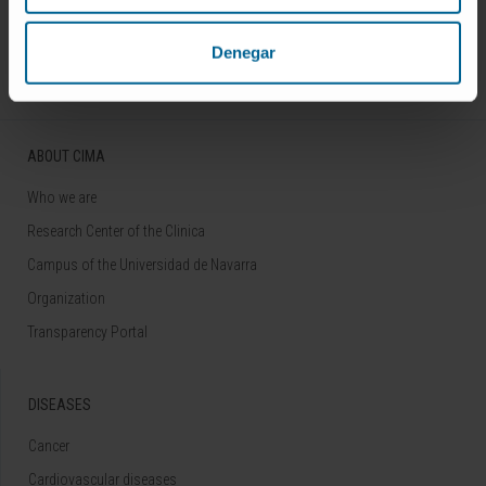
Follow us
Denegar
ABOUT CIMA
Who we are
Research Center of the Clinica
Campus of the Universidad de Navarra
Organization
Transparency Portal
DISEASES
Cancer
Cardiovascular diseases