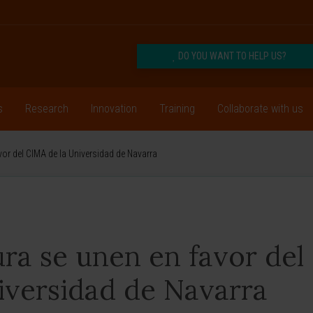
DO YOU WANT TO HELP US?
s
Research
Innovation
Training
Collaborate with us
avor del CIMA de la Universidad de Navarra
ura se unen en favor del
iversidad de Navarra