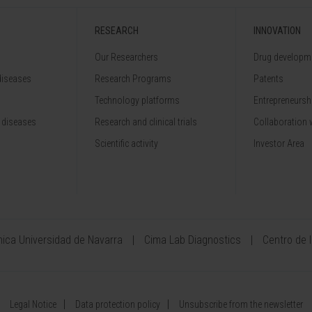
RESEARCH
INNOVATION
Our Researchers
Drug developme
diseases
Research Programs
Patents
Technology platforms
Entrepreneurshi
 diseases
Research and clinical trials
Collaboration 
Scientific activity
Investor Area
ínica Universidad de Navarra
Cima Lab Diagnostics
Centro de 
Legal Notice
Data protection policy
Unsubscribe from the newsletter