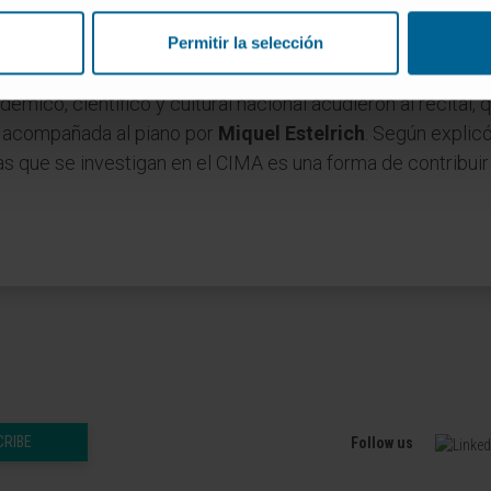
ncisco Errasti
, que agradeció la presencia de particulare
Permitir la selección
ico, científico y cultural nacional acudieron al recital, q
, acompañada al piano por
Miquel Estelrich
. Según explicó 
s que se investigan en el CIMA es una forma de contribuir
CRIBE
Follow us