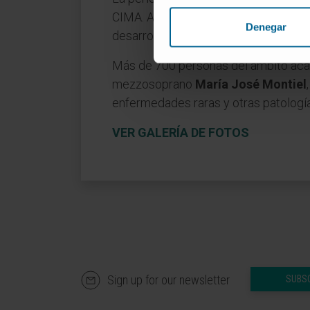
CIMA. A continuación, dio paso a
Fra
Denegar
desarrollo del centro.
Más de 700 personas del ámbito académ
mezzosoprano
María José Montiel
enfermedades raras y otras patología
VER GALERÍA DE FOTOS
Sign up for our newsletter
SUBS