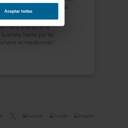
s y empresas que contribuyen al
Aceptar todas
ue corrió a cargo de la
la artista, "cantar por las
 a hacer un mundo mejor".