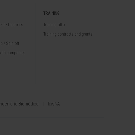
TRAINING
nt / Pipelines
Training offer
Training contracts and grants
p / Spin off
with companies
Ingeniería Biomédica
IdisNA