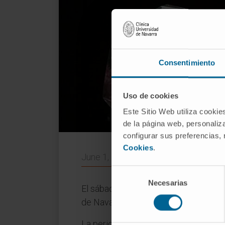
Consentimiento
Uso de cookies
Este Sitio Web utiliza cookie
de la página web, personaliza
configurar sus preferencias,
Cookies
.
June 1, 2015
Selección
Necesarias
de
El sábado 30 de mayo se celebró en e
consentimiento
de Navarra.
La periodista
Sandra Golpe
, presen