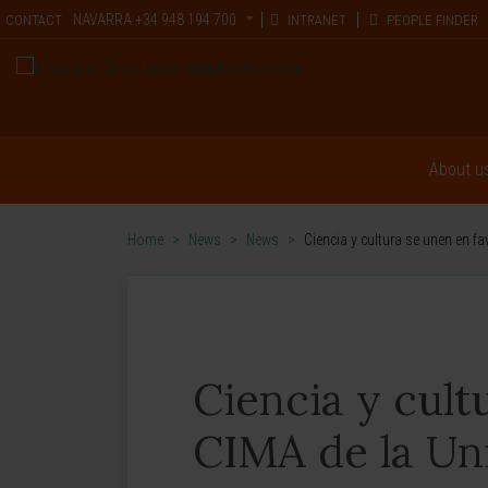
NAVARRA
+34 948 194 700
CONTACT
INTRANET
PEOPLE FINDER
About u
Home
>
News
>
News
>
Ciencia y cultura se unen en f
Ciencia y cult
CIMA de la Un