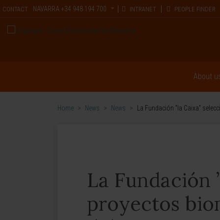
NAVARRA
+34 948 194 700
CONTACT
INTRANET
PEOPLE FINDER
About u
Home
>
News
>
News
>
La Fundación ”la Caixa” sele
La Fundación ”
proyectos bio