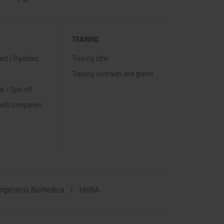
TRAINING
nt / Pipelines
Training offer
Training contracts and grants
p / Spin off
with companies
Ingeniería Biomédica
IdisNA