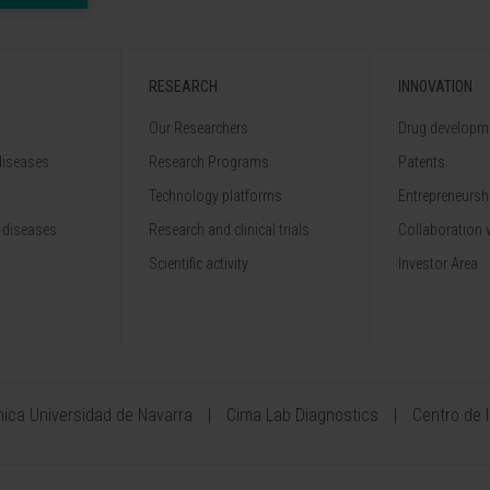
RESEARCH
INNOVATION
Our Researchers
Drug developme
diseases
Research Programs
Patents
Technology platforms
Entrepreneurshi
 diseases
Research and clinical trials
Collaboration 
Scientific activity
Investor Area
ínica Universidad de Navarra
Cima Lab Diagnostics
Centro de 