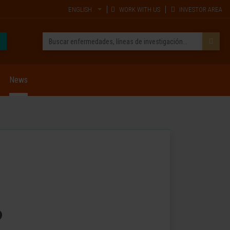
ENGLISH
WORK WITH US
INVESTOR AREA
News
o