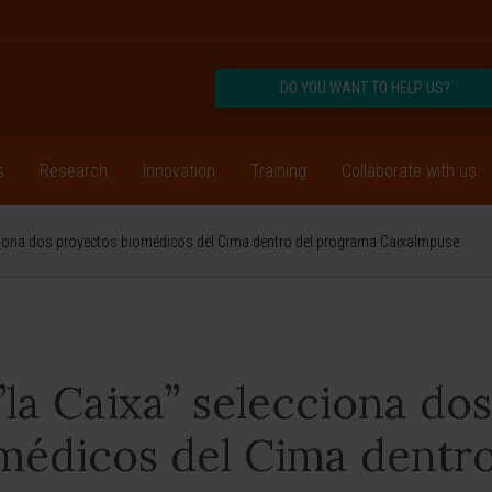
DO YOU WANT TO HELP US?
s
Research
Innovation
Training
Collaborate with us
cciona dos proyectos biomédicos del Cima dentro del programa CaixaImpuse
la Caixa” selecciona dos
médicos del Cima dentr