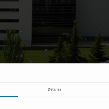
Detalles
nado dos proyectos biomédicos del Cima dentro del progr