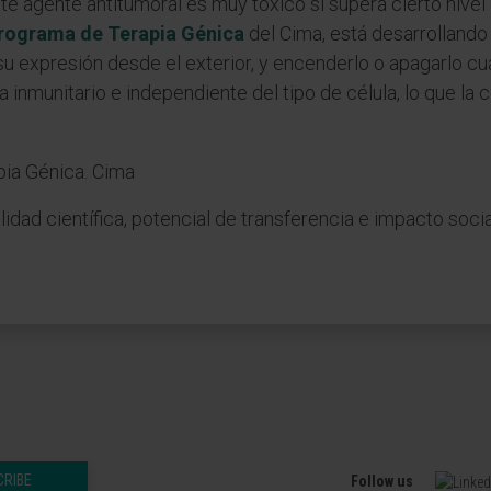
e agente antitumoral es muy tóxico si supera cierto nivel 
rograma de Terapia Génica
del Cima, está desarrollando 
su expresión desde el exterior, y encenderlo o apagarlo c
a inmunitario e independiente del tipo de célula, lo que la 
dad científica, potencial de transferencia e impacto socia
CRIBE
Follow us