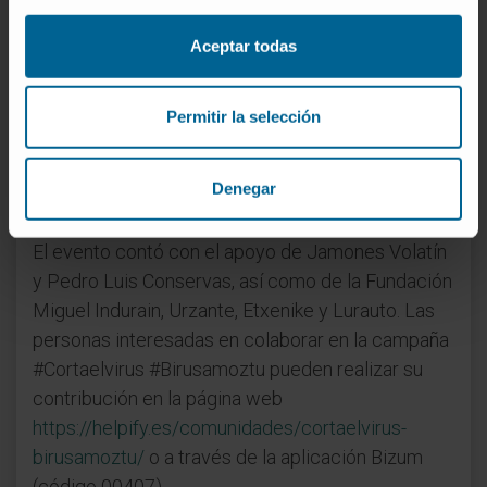
el deporte rural vasco. Y, ahora, que Iker se lance
Aceptar todas
con esta iniciativa solidaria para apoyar la
investigación es ejemplar. Además,
personalmente, este reto me hace especial
Permitir la selección
ilusión, ya que mi tío Martín Garciarena ganó el
primer campeonato de España de Aizkolaris, en
Denegar
1950”, apunta el Dr. Lasarte.
El evento contó con el apoyo de Jamones Volatín
y Pedro Luis Conservas, así como de la Fundación
Miguel Indurain, Urzante, Etxenike y Lurauto. Las
personas interesadas en colaborar en la campaña
#Cortaelvirus #Birusamoztu pueden realizar su
contribución en la página web
https://helpify.es/comunidades/cortaelvirus-
birusamoztu/
o a través de la aplicación Bizum
(código 00407).