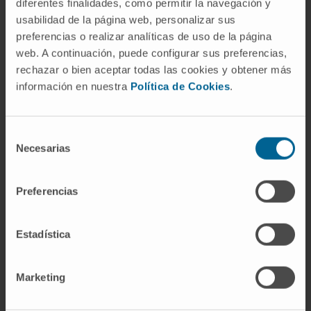
diferentes finalidades, como permitir la navegación y
Los fondos recaudados a través de las
usabilidad de la página web, personalizar sus
donaciones que aporten particulares y entidades
preferencias o realizar analíticas de uso de la página
web. A continuación, puede configurar sus preferencias,
irán destinados íntegramente a la investigación de
rechazar o bien aceptar todas las cookies y obtener más
vacunas frente al COVID19 que se desarrolla en el
información en nuestra
Política de Cookies
.
Cima. “En estudios anteriores hemos descubierto
diferentes estrategias de vacunación que
potencian el sistema inmunitario contra los virus.
Selección
Necesarias
En este proyecto estamos trabajando en el
de
desarrollo de una vacuna basada en péptidos
consentimiento
capaces de inducir una respuesta humoral que
Preferencias
neutralice al COVID-19”, explica el
Dr. Juan José
Lasarte
, director del
Programa de Inmunología
Estadística
e Inmunoterapia
del Cima.
“Agradecemos, de corazón, la iniciativa de Iker
Marketing
Vicente para apoyar nuestra investigación. Iker
proviene de una familia que ha hecho mucho por