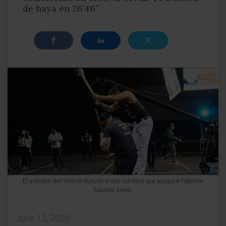
de haya en 26’46’’
El aizkolari Iker Vicente durante el reto solidario que acogió el Pabellón
Navarra Arena.
June 15, 2020