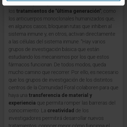
inmunoterapia en pacientes utilizando
los
tratamientos de "última generación"
, como
los anticuerpos monoclonales humanizados que,
en algunos casos, bloquean rutas que inhiben al
sistema inmune y, en otros, activan directamente
a las células del sistema inmune. "Hay varios
grupos de investigación básica que están
estudiando los mecanismos por los que estos
fármacos funcionan. De todos modos, queda
mucho camino que recorrer. Por ello, es necesario
que los grupos de investigación de los distintos
centros de la Comunidad Foral colaboren para que
haya una
transferencia de material y
experiencia
que permita romper las barreras del
conocimiento. La
creatividad
de los
investigadores permitirá desarrollar nuevos
tratamientos, conocer mejor cómo funciona el