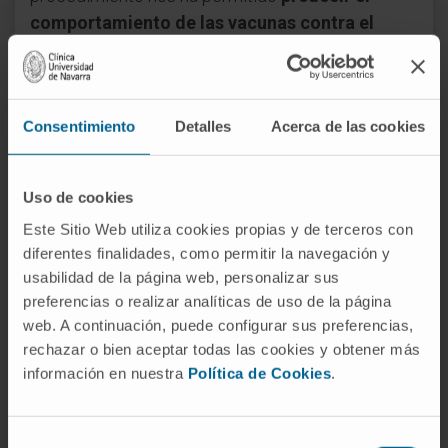
comportamiento de las vacunas contra el
cáncer
que hemos desarrollado, antes de
utilizarlos en los animales de experimentación. El
hecho de poder crecer estas células
in vitro
en
Consentimiento
Detalles
Acerca de las cookies
tan altos niveles nos permitirá identificar nuevas
dianas terapéuticas".
Uso de cookies
La investigación con inmunoterapia en España
Este Sitio Web utiliza cookies propias y de terceros con
Durante el evento, los científicos españoles
diferentes finalidades, como permitir la navegación y
denunciaron la
escasez de recursos
usabilidad de la página web, personalizar sus
económicos
para investigar en este campo.
preferencias o realizar analíticas de uso de la página
"Otros colegas en los países de nuestro entorno
web. A continuación, puede configurar sus preferencias,
rechazar o bien aceptar todas las cookies y obtener más
cuentan con más recursos financieros, pero en
información en nuestra
Política de Cookies
.
España tenemos un
plantel de inmunólogos con
excelente formación específica
. Hay que
priorizar el tema de investigación y dotarla de
Selección