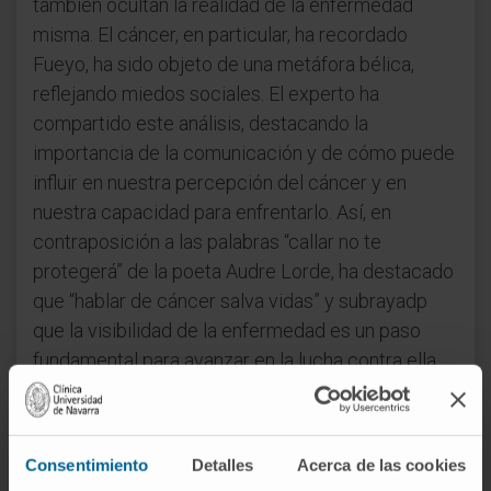
también ocultan la realidad de la enfermedad
misma. El cáncer, en particular, ha recordado
Fueyo, ha sido objeto de una metáfora bélica,
reflejando miedos sociales. El experto ha
compartido este análisis, destacando la
importancia de la comunicación y de cómo puede
influir en nuestra percepción del cáncer y en
nuestra capacidad para enfrentarlo. Así, en
contraposición a las palabras “callar no te
protegerá” de la poeta Audre Lorde, ha destacado
que “hablar de cáncer salva vidas” y subrayadp
que la visibilidad de la enfermedad es un paso
fundamental para avanzar en la lucha contra ella.
Un desafío global, una respuesta
científica
Consentimiento
Detalles
Acerca de las cookies
Además, Fueyo y Gómez-Manzano han abordado