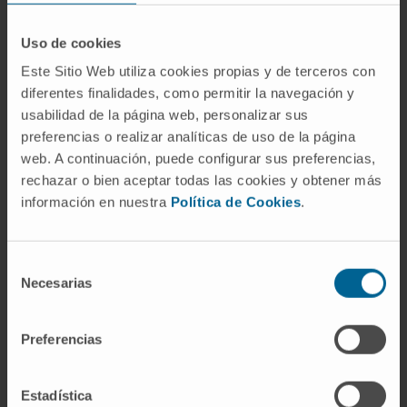
el desafío global que representa el cáncer, una
enfermedad cuyo impacto está proyectado a
Uso de cookies
aumentar en los próximos años. Según la
Este Sitio Web utiliza cookies propias y de terceros con
Organización Mundial de la Salud, los casos de
diferentes finalidades, como permitir la navegación y
cáncer aumentarán un 47% en las próximas dos
usabilidad de la página web, personalizar sus
preferencias o realizar analíticas de uso de la página
décadas, lo que implica una necesidad urgente de
web. A continuación, puede configurar sus preferencias,
nuevas estrategias de investigación y tratamiento.
rechazar o bien aceptar todas las cookies y obtener más
Con este porvenir, los expertos han animado a los
información en nuestra
Política de Cookies
.
jóvenes estudiantes e investigadores a pensar en
su futuro como científicos y en su contribución a
esta causa global.
Selección
Necesarias
de
El evento ha incluido una dinámica en la que ha
consentimiento
participado también la investigadora Marta
Preferencias
Alonso. Se ha tratado de un diálogo con los
participantes, alentando a los jóvenes a plantear
Estadística
preguntas clave sobre el papel de la ciencia en el