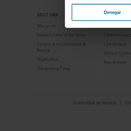
Denegar
ABOUT CIMA
DISEASES
Who we are
Cancer
Research Center of the Clinica
Cardiovascular 
Campus of the Universidad de
Liver diseases
Navarra
Nervous System
Organization
Rare diseases
Transparency Portal
Universidad de Navarra
Cl