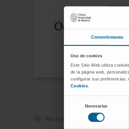
Oops, the page
Consentimiento
We sug
Uso de cookies
Este Sitio Web utiliza cookie
de la página web, personaliza
configurar sus preferencias,
Cookies
.
Selección
Necesarias
de
consentimiento
Sign up for our newsletter
SUBS