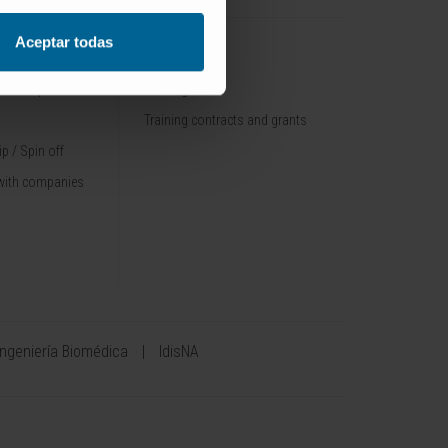
Aceptar todas
TRAINING
nt / Pipelines
Training offer
Training contracts and grants
p / Spin off
with companies
Ingeniería Biomédica
IdisNA