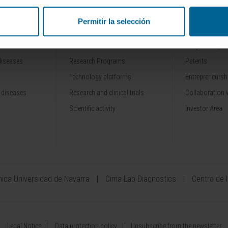
Permitir la selección
RESEARCH
INNOVATION
Our Researchers
Drug developme
diseases
Research Programs
Patents
Technology platforms
Entrepreneurshi
 diseases
Research and clinical trials
Collaboration 
Scientific activity
Investor Area
ínica Universidad de Navarra
Cima Lab Diagnostics
Centro de 
Legal Notice
Data protection policy
Unsubscribe from the newsletter