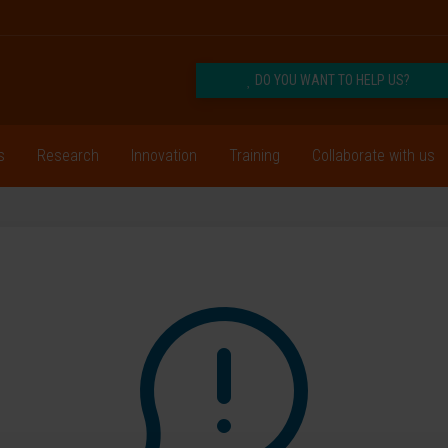
DO YOU WANT TO HELP US?
s
Research
Innovation
Training
Collaborate with us