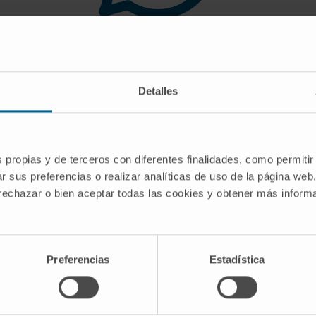
 you are looking for doe
Detalles
gest you use the search engine or the menu o
s propias y de terceros con diferentes finalidades, como permitir
r sus preferencias o realizar analíticas de uso de la página web
 rechazar o bien aceptar todas las cookies y obtener más infor
Preferencias
Estadística
CRIBE
Follow us