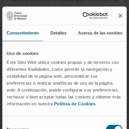
proyecto en su convocatoria de proyectos
estratégicos de I+D en Navarra 2023-2026.
ARNMUNE
tiene como objetivo desarrollar
Consentimiento
Detalles
Acerca de las cookies
inmunoterapias contra el cáncer basadas en la
tecnología de ARN mensajero (ARNm). El
proyecto surgió a fin de aunar y consolidar la
Uso de cookies
colaboración sinérgica entre el sector
Este Sitio Web utiliza cookies propias y de terceros con
biofarmacéutico navarro y la investigación
diferentes finalidades, como permitir la navegación y
académica, con el fin de validar nuevos
usabilidad de la página web, personalizar sus
tratamientos en modelos experimentales,
preferencias o realizar analíticas de uso de la página
pasando por la investigación básica y el desarrollo
web. A continuación, puede configurar sus preferencias,
de ensayos clínicos en los centros hospitalarios
rechazar o bien aceptar todas las cookies y obtener más
información en nuestra
Política de Cookies
.
de Navarra. Asimismo, se busca establecer
biomarcadores específicos para aquellos
subgrupos de pacientes que no responden a las
Selección
estrategias disponibles actualmente y descubrir