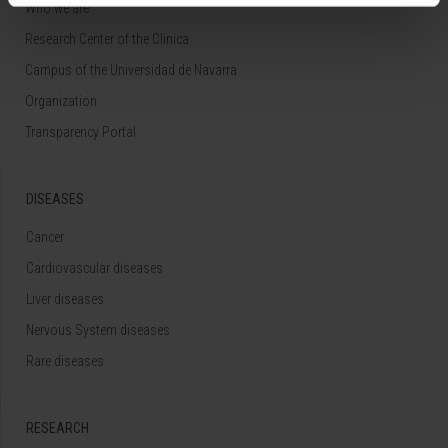
Who we are
Research Center of the Clinica
Campus of the Universidad de Navarra
Organization
Transparency Portal
DISEASES
Cancer
Cardiovascular diseases
Liver diseases
Nervous System diseases
Rare diseases
RESEARCH