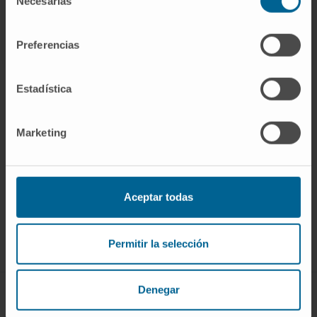
Necesarias
de
nuevos agentes inmunoterapéuticos.
consentimiento
Preferencias
Estadística
Marketing
Sign up for our newsletter
SUBSCRIBE
Aceptar todas
Follow us
Permitir la selección
Denegar
ABOUT CIMA