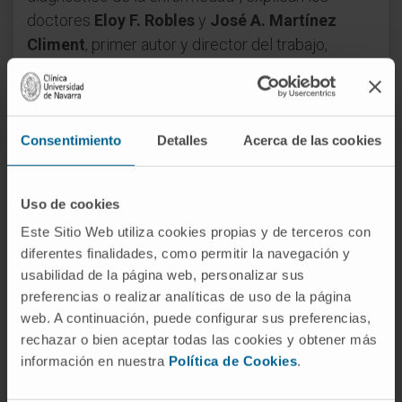
doctores
Eloy F. Robles
y
José A. Martínez
Climent
, primer autor y director del trabajo,
respectivamente, en el que colaboran
investigadores del
Centro Nacional de
Biotecnología del CSIC
(CNB-CSIC) de Madrid y
de otros centros de Reino Unido, Hungría, Bélgica
Consentimiento
Detalles
Acerca de las cookies
y Alemania.
En el trabajo se ha descrito un nuevo modelo
Uso de cookies
transgénico de ratón que desarrolla linfomas de la
Este Sitio Web utiliza cookies propias y de terceros con
zona marginal con características superponibles a
diferentes finalidades, como permitir la navegación y
los tumores en pacientes. “Nuestros resultados
usabilidad de la página web, personalizar sus
preferencias o realizar analíticas de uso de la página
sugieren que la proteína NKX2-3 activa el BCR en
web. A continuación, puede configurar sus preferencias,
linfomas de la zona marginal y promueve de esta
rechazar o bien aceptar todas las cookies y obtener más
forma el desarrollo tumoral”.
información en nuestra
Política de Cookies
.
Posible estrategia terapéutica