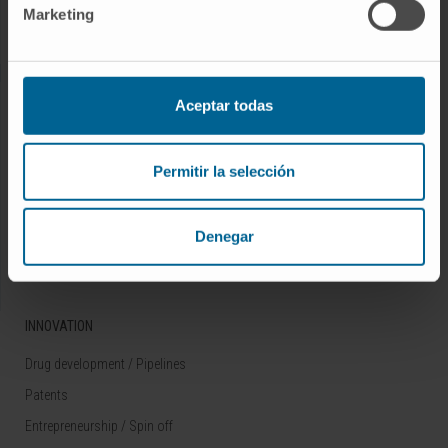
Marketing
Rare diseases
RESEARCH
Aceptar todas
Our Researchers
Research Programs
Permitir la selección
Technology platforms
Research and clinical trials
Denegar
Scientific activity
INNOVATION
Drug development / Pipelines
Patents
Entrepreneurship / Spin off