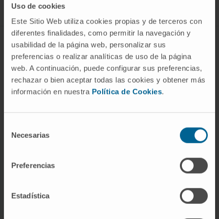
Uso de cookies
Este Sitio Web utiliza cookies propias y de terceros con
diferentes finalidades, como permitir la navegación y
ABOUT CIMA
usabilidad de la página web, personalizar sus
preferencias o realizar analíticas de uso de la página
Who we are
web. A continuación, puede configurar sus preferencias,
Research Center of the Clinica
rechazar o bien aceptar todas las cookies y obtener más
información en nuestra
Política de Cookies
.
Campus of the Universidad de Navarra
Organization
Transparency Portal
Selección
Necesarias
de
consentimiento
DISEASES
Preferencias
Cancer
Cardiovascular diseases
Estadística
Liver diseases
Nervous System diseases