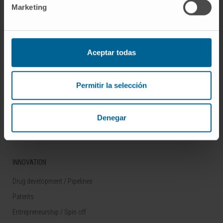
Marketing
Rare diseases
RESEARCH
Aceptar todas
Our Researchers
Research Programs
Permitir la selección
Technology platforms
Research and clinical trials
Denegar
Scientific activity
INNOVATION
Drug development / Pipelines
Patents
Entrepreneurship / Spin off