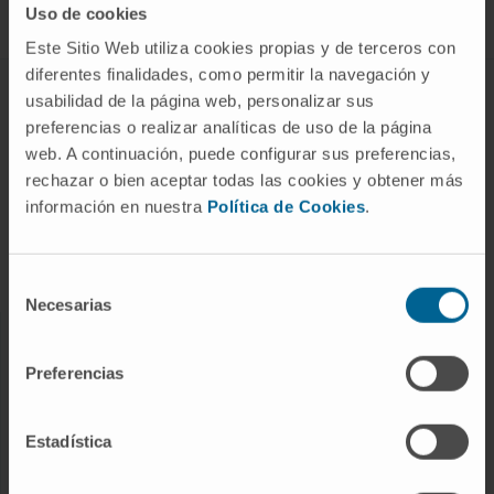
Uso de cookies
Este Sitio Web utiliza cookies propias y de terceros con
diferentes finalidades, como permitir la navegación y
ABOUT CIMA
usabilidad de la página web, personalizar sus
preferencias o realizar analíticas de uso de la página
Who we are
web. A continuación, puede configurar sus preferencias,
Research Center of the Clinica
rechazar o bien aceptar todas las cookies y obtener más
información en nuestra
Política de Cookies
.
Campus of the Universidad de Navarra
Organization
Transparency Portal
Selección
Necesarias
de
consentimiento
DISEASES
Preferencias
Cancer
Cardiovascular diseases
Estadística
Liver diseases
Nervous System diseases