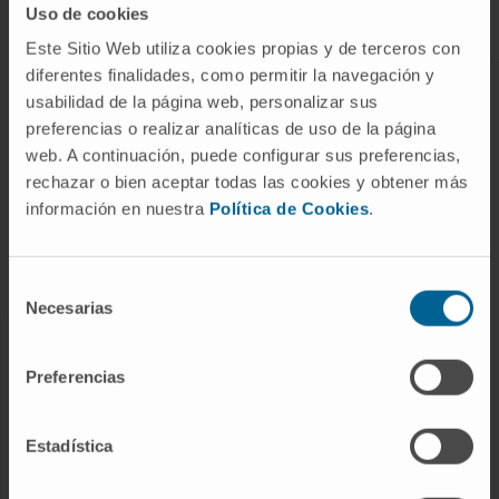
Uso de cookies
Este Sitio Web utiliza cookies propias y de terceros con
diferentes finalidades, como permitir la navegación y
ABOUT CIMA
usabilidad de la página web, personalizar sus
preferencias o realizar analíticas de uso de la página
Who we are
web. A continuación, puede configurar sus preferencias,
Research Center of the Clinica
rechazar o bien aceptar todas las cookies y obtener más
información en nuestra
Política de Cookies
.
Campus of the Universidad de Navarra
Organization
Transparency Portal
Selección
Necesarias
de
consentimiento
DISEASES
Preferencias
Cancer
Cardiovascular diseases
Estadística
Liver diseases
Nervous System diseases