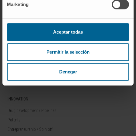
Marketing
Rare diseases
RESEARCH
Aceptar todas
Our Researchers
Research Programs
Permitir la selección
Technology platforms
Research and clinical trials
Denegar
Scientific activity
INNOVATION
Drug development / Pipelines
Patents
Entrepreneurship / Spin off