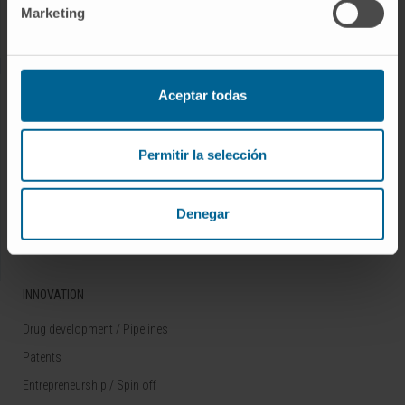
Marketing
Rare diseases
RESEARCH
Aceptar todas
Our Researchers
Research Programs
Permitir la selección
Technology platforms
Research and clinical trials
Denegar
Scientific activity
INNOVATION
Drug development / Pipelines
Patents
Entrepreneurship / Spin off