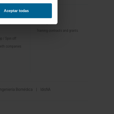
Aceptar todas
TRAINING
nt / Pipelines
Training offer
Training contracts and grants
p / Spin off
with companies
Ingeniería Biomédica
IdisNA