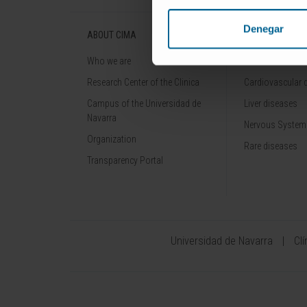
Denegar
ABOUT CIMA
DISEASES
Who we are
Cancer
Research Center of the Clinica
Cardiovascular 
Campus of the Universidad de
Liver diseases
Navarra
Nervous System
Organization
Rare diseases
Transparency Portal
Universidad de Navarra
Cl