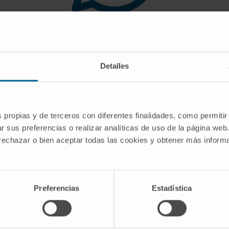
 you are looking for doe
Detalles
gest you use the search engine or the menu o
s propias y de terceros con diferentes finalidades, como permitir
r sus preferencias o realizar analíticas de uso de la página web
 rechazar o bien aceptar todas las cookies y obtener más infor
Preferencias
Estadística
CRIBE
Follow us