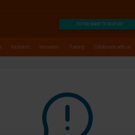
DO YOU WANT TO HELP US?
s
Research
Innovation
Training
Collaborate with us