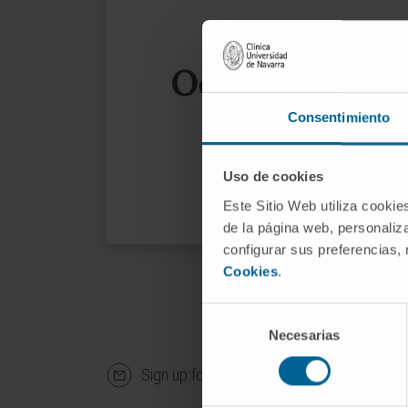
Oops, the page
Consentimiento
We sug
Uso de cookies
Este Sitio Web utiliza cookie
de la página web, personaliza
configurar sus preferencias,
Cookies
.
Selección
Necesarias
de
consentimiento
Sign up for our newsletter
SUBS