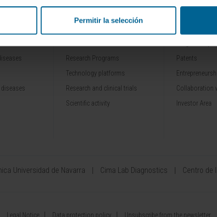
Permitir la selección
RESEARCH
INNOVATION
Our Researchers
Drug developme
diseases
Research Programs
Patents
Technology platforms
Entrepreneurshi
 diseases
Research and clinical trials
Collaboration 
Scientific activity
Investor Area
ínica Universidad de Navarra
Cima Lab Diagnostics
Centro de 
Legal Notice
Data protection policy
Unsubscribe from the newsletter