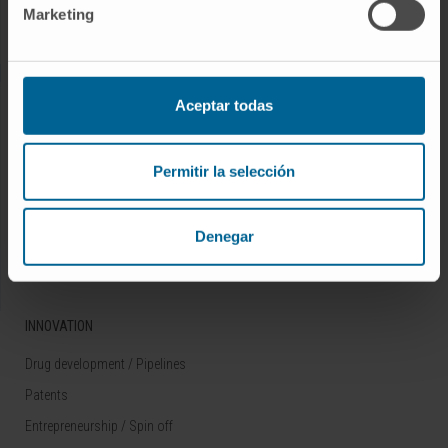
Marketing
Rare diseases
RESEARCH
Aceptar todas
Our Researchers
Research Programs
Permitir la selección
Technology platforms
Research and clinical trials
Denegar
Scientific activity
INNOVATION
Drug development / Pipelines
Patents
Entrepreneurship / Spin off