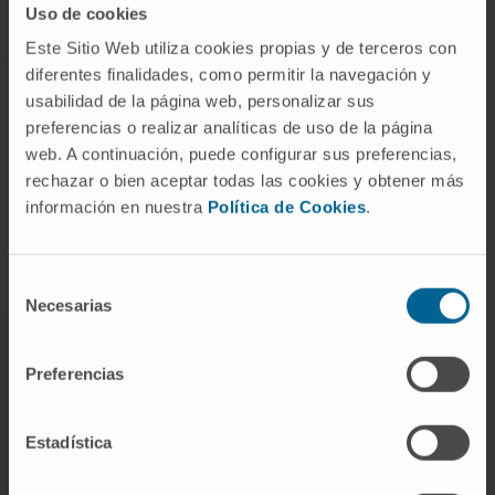
Uso de cookies
Este Sitio Web utiliza cookies propias y de terceros con
diferentes finalidades, como permitir la navegación y
ABOUT CIMA
usabilidad de la página web, personalizar sus
preferencias o realizar analíticas de uso de la página
Who we are
web. A continuación, puede configurar sus preferencias,
Research Center of the Clinica
rechazar o bien aceptar todas las cookies y obtener más
información en nuestra
Política de Cookies
.
Campus of the Universidad de Navarra
Organization
Transparency Portal
Selección
Necesarias
de
consentimiento
DISEASES
Preferencias
Cancer
Cardiovascular diseases
Estadística
Liver diseases
Nervous System diseases