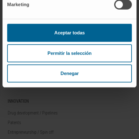
Marketing
Rare diseases
RESEARCH
Aceptar todas
Our Researchers
Research Programs
Permitir la selección
Technology platforms
Research and clinical trials
Denegar
Scientific activity
INNOVATION
Drug development / Pipelines
Patents
Entrepreneurship / Spin off