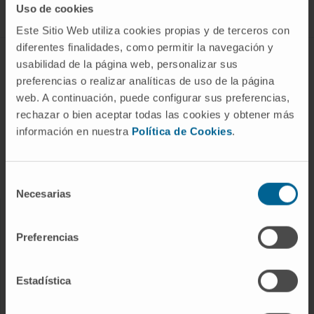
Uso de cookies
Este Sitio Web utiliza cookies propias y de terceros con
diferentes finalidades, como permitir la navegación y
ABOUT CIMA
usabilidad de la página web, personalizar sus
preferencias o realizar analíticas de uso de la página
Who we are
web. A continuación, puede configurar sus preferencias,
Research Center of the Clinica
rechazar o bien aceptar todas las cookies y obtener más
información en nuestra
Política de Cookies
.
Campus of the Universidad de Navarra
Organization
Transparency Portal
Selección
Necesarias
de
consentimiento
DISEASES
Preferencias
Cancer
Cardiovascular diseases
Estadística
Liver diseases
Nervous System diseases