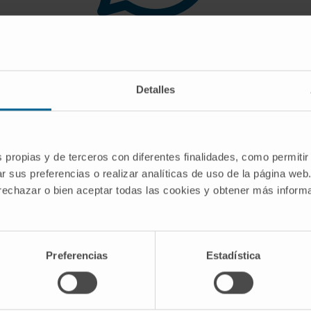
 you are looking for doe
Detalles
gest you use the search engine or the menu o
s propias y de terceros con diferentes finalidades, como permitir
r sus preferencias o realizar analíticas de uso de la página web
 rechazar o bien aceptar todas las cookies y obtener más infor
Preferencias
Estadística
CRIBE
Follow us