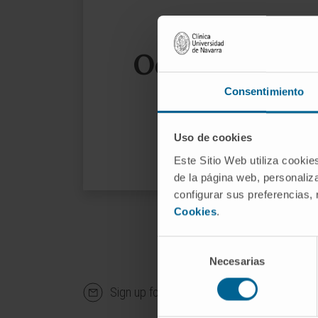
Oops, the page
Consentimiento
We sug
Uso de cookies
Este Sitio Web utiliza cookie
de la página web, personaliza
configurar sus preferencias,
Cookies
.
Selección
Necesarias
de
consentimiento
Sign up for our newsletter
SUBS