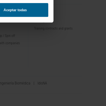
Aceptar todas
TRAINING
nt / Pipelines
Training offer
Training contracts and grants
p / Spin off
with companies
Ingeniería Biomédica
IdisNA