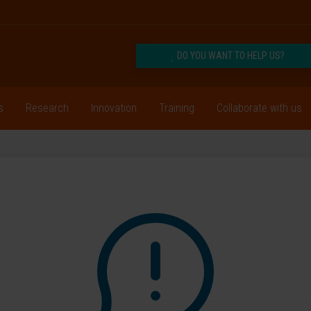
DO YOU WANT TO HELP US?
s
Research
Innovation
Training
Collaborate with us