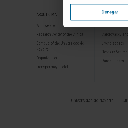
Denegar
ABOUT CIMA
DISEASES
Who we are
Cancer
Research Center of the Clinica
Cardiovascular 
Campus of the Universidad de
Liver diseases
Navarra
Nervous System
Organization
Rare diseases
Transparency Portal
Universidad de Navarra
Cl