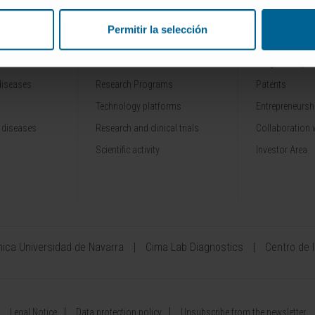
Permitir la selección
RESEARCH
INNOVATION
Our Researchers
Drug developme
diseases
Research Programs
Patents
Technology platforms
Entrepreneurshi
 diseases
Research and clinical trials
Collaboration 
Scientific activity
Investor Area
ínica Universidad de Navarra
Cima Lab Diagnostics
Centro de 
Legal Notice
Data protection policy
Unsubscribe from the newsletter