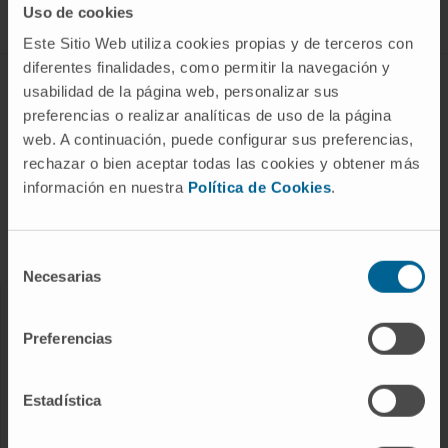
Uso de cookies
Este Sitio Web utiliza cookies propias y de terceros con
diferentes finalidades, como permitir la navegación y
ABOUT CIMA
usabilidad de la página web, personalizar sus
preferencias o realizar analíticas de uso de la página
Who we are
web. A continuación, puede configurar sus preferencias,
Research Center of the Clinica
rechazar o bien aceptar todas las cookies y obtener más
información en nuestra
Política de Cookies
.
Campus of the Universidad de Navarra
Organization
Transparency Portal
Selección
Necesarias
de
consentimiento
DISEASES
Preferencias
Cancer
Cardiovascular diseases
Estadística
Liver diseases
Nervous System diseases