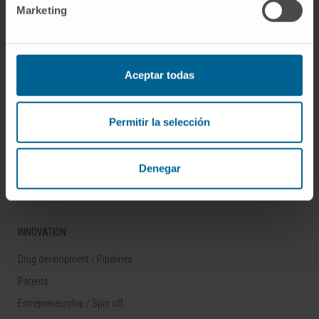
Marketing
Rare diseases
RESEARCH
Aceptar todas
Our Researchers
Research Programs
Permitir la selección
Technology platforms
Research and clinical trials
Denegar
Scientific activity
INNOVATION
Drug development / Pipelines
Patents
Entrepreneurship / Spin off