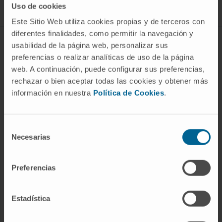
Uso de cookies
Este Sitio Web utiliza cookies propias y de terceros con
diferentes finalidades, como permitir la navegación y
ABOUT CIMA
usabilidad de la página web, personalizar sus
preferencias o realizar analíticas de uso de la página
Who we are
web. A continuación, puede configurar sus preferencias,
Research Center of the Clinica
rechazar o bien aceptar todas las cookies y obtener más
información en nuestra
Política de Cookies
.
Campus of the Universidad de Navarra
Organization
Transparency Portal
Selección
Necesarias
de
consentimiento
DISEASES
Preferencias
Cancer
Cardiovascular diseases
Estadística
Liver diseases
Nervous System diseases