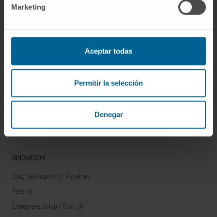
Marketing
Rare diseases
RESEARCH
Aceptar todas
Our Researchers
Research Programs
Permitir la selección
Technology platforms
Research and clinical trials
Denegar
Scientific activity
INNOVATION
Drug development / Pipelines
Patents
Entrepreneurship / Spin off