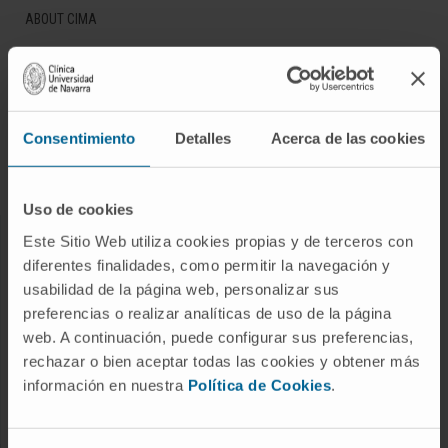
ABOUT CIMA
Who we are
Research Center of the Clinica
Campus of the Universidad de Navarra
Consentimiento
Detalles
Acerca de las cookies
Organization
Transparency Portal
Uso de cookies
Este Sitio Web utiliza cookies propias y de terceros con
DISEASES
diferentes finalidades, como permitir la navegación y
Cancer
usabilidad de la página web, personalizar sus
preferencias o realizar analíticas de uso de la página
Cardiovascular diseases
web. A continuación, puede configurar sus preferencias,
Liver diseases
rechazar o bien aceptar todas las cookies y obtener más
Nervous System diseases
información en nuestra
Política de Cookies
.
Rare diseases