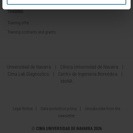
TRAINING
Training offer
Training contracts and grants
Universidad de Navarra
Clínica Universidad de Navarra
Cima Lab Diagnostics
Centro de Ingeniería Biomédica
IdisNA
Legal Notice
Data protection policy
Unsubscribe from the
newsletter
©
CIMA UNIVERSIDAD DE NAVARRA 2026