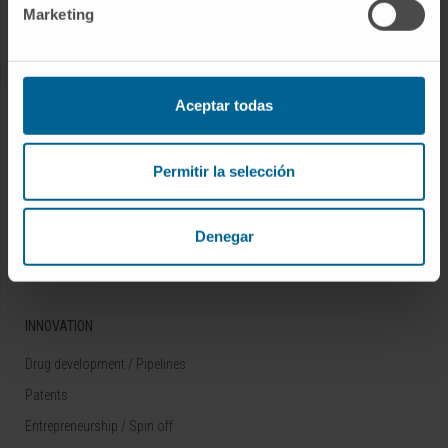
Marketing
Rare diseases
RESEARCH
Aceptar todas
Our Researchers
Research Programs
Permitir la selección
Technology platforms
Research and clinical trials
Denegar
Scientific activity
INNOVATION
Drug development / Pipelines
Patents
Entrepreneurship / Spin off