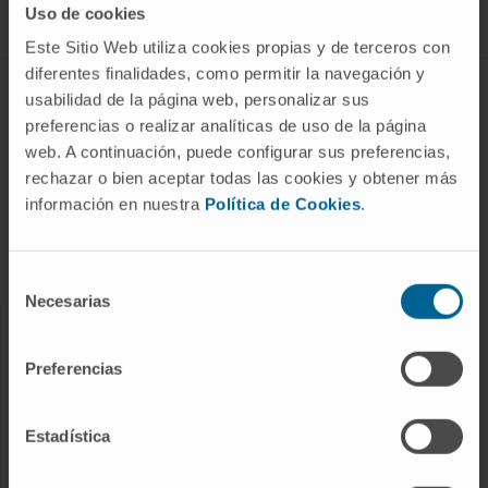
Uso de cookies
Este Sitio Web utiliza cookies propias y de terceros con
diferentes finalidades, como permitir la navegación y
ABOUT CIMA
usabilidad de la página web, personalizar sus
preferencias o realizar analíticas de uso de la página
Who we are
web. A continuación, puede configurar sus preferencias,
Research Center of the Clinica
rechazar o bien aceptar todas las cookies y obtener más
información en nuestra
Política de Cookies
.
Campus of the Universidad de Navarra
Organization
Transparency Portal
Selección
Necesarias
de
consentimiento
DISEASES
Preferencias
Cancer
Cardiovascular diseases
Estadística
Liver diseases
Nervous System diseases