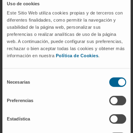
Uso de cookies
Este Sitio Web utiliza cookies propias y de terceros con
diferentes finalidades, como permitir la navegación y
ABOUT CIMA
usabilidad de la página web, personalizar sus
preferencias o realizar analíticas de uso de la página
Who we are
web. A continuación, puede configurar sus preferencias,
Research Center of the Clinica
rechazar o bien aceptar todas las cookies y obtener más
información en nuestra
Política de Cookies
.
Campus of the Universidad de Navarra
Organization
Transparency Portal
Selección
Necesarias
de
consentimiento
DISEASES
Preferencias
Cancer
Cardiovascular diseases
Estadística
Liver diseases
Nervous System diseases