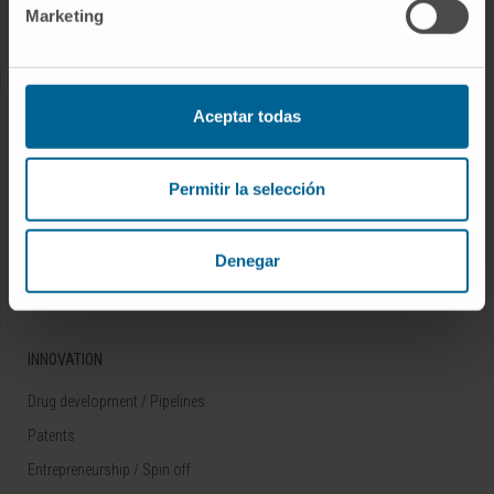
Marketing
Rare diseases
RESEARCH
Aceptar todas
Our Researchers
Research Programs
Permitir la selección
Technology platforms
Research and clinical trials
Denegar
Scientific activity
INNOVATION
Drug development / Pipelines
Patents
Entrepreneurship / Spin off