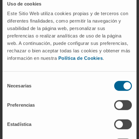
Uso de cookies
Este Sitio Web utiliza cookies propias y de terceros con
diferentes finalidades, como permitir la navegación y
ABOUT CIMA
usabilidad de la página web, personalizar sus
preferencias o realizar analíticas de uso de la página
Who we are
web. A continuación, puede configurar sus preferencias,
Research Center of the Clinica
rechazar o bien aceptar todas las cookies y obtener más
información en nuestra
Política de Cookies
.
Campus of the Universidad de Navarra
Organization
Transparency Portal
Selección
Necesarias
de
consentimiento
DISEASES
Preferencias
Cancer
Cardiovascular diseases
Estadística
Liver diseases
Nervous System diseases