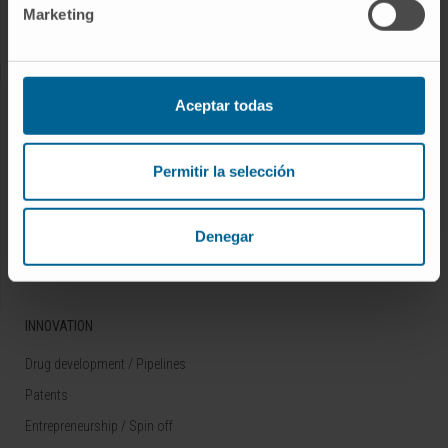
Marketing
Rare diseases
RESEARCH
Aceptar todas
Our Researchers
Research Programs
Permitir la selección
Technology platforms
Research and clinical trials
Denegar
Scientific activity
INNOVATION
Drug development / Pipelines
Patents
Entrepreneurship / Spin off