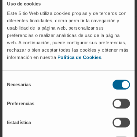
Uso de cookies
Este Sitio Web utiliza cookies propias y de terceros con
diferentes finalidades, como permitir la navegación y
ABOUT CIMA
usabilidad de la página web, personalizar sus
preferencias o realizar analíticas de uso de la página
Who we are
web. A continuación, puede configurar sus preferencias,
Research Center of the Clinica
rechazar o bien aceptar todas las cookies y obtener más
información en nuestra
Política de Cookies
.
Campus of the Universidad de Navarra
Organization
Transparency Portal
Selección
Necesarias
de
consentimiento
DISEASES
Preferencias
Cancer
Cardiovascular diseases
Estadística
Liver diseases
Nervous System diseases