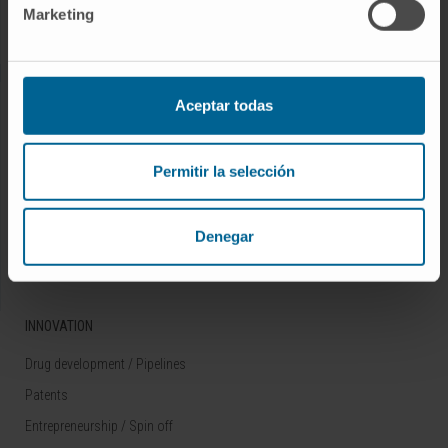
Marketing
Rare diseases
RESEARCH
Aceptar todas
Our Researchers
Research Programs
Permitir la selección
Technology platforms
Research and clinical trials
Denegar
Scientific activity
INNOVATION
Drug development / Pipelines
Patents
Entrepreneurship / Spin off