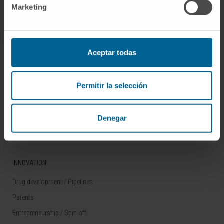
Marketing
Rare diseases
RESEARCH
Aceptar todas
Our Researchers
Research Programs
Permitir la selección
Technology platforms
Research and clinical trials
Denegar
Scientific activity
INNOVATION
Drug development / Pipelines
Patents
Entrepreneurship / Spin off