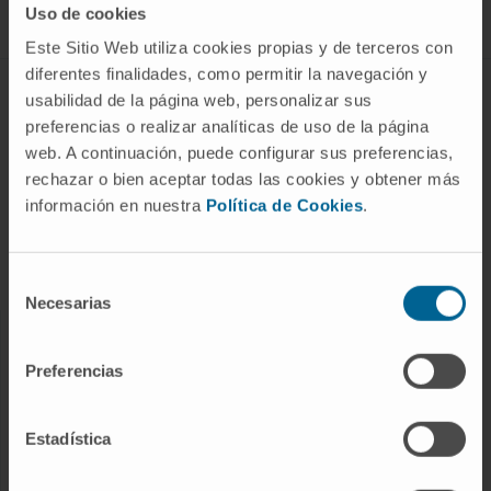
Uso de cookies
Este Sitio Web utiliza cookies propias y de terceros con
diferentes finalidades, como permitir la navegación y
ABOUT CIMA
usabilidad de la página web, personalizar sus
preferencias o realizar analíticas de uso de la página
Who we are
web. A continuación, puede configurar sus preferencias,
Research Center of the Clinica
rechazar o bien aceptar todas las cookies y obtener más
información en nuestra
Política de Cookies
.
Campus of the Universidad de Navarra
Organization
Transparency Portal
Selección
Necesarias
de
consentimiento
DISEASES
Preferencias
Cancer
Cardiovascular diseases
Estadística
Liver diseases
Nervous System diseases