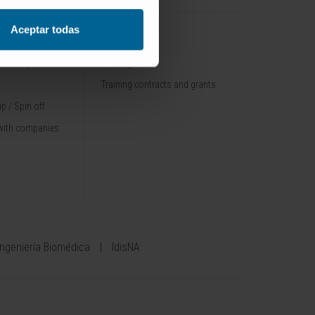
Aceptar todas
TRAINING
nt / Pipelines
Training offer
Training contracts and grants
p / Spin off
with companies
Ingeniería Biomédica
IdisNA