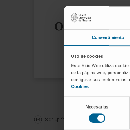
Oops, the page
Consentimiento
We sug
Uso de cookies
Este Sitio Web utiliza cookie
de la página web, personaliza
configurar sus preferencias,
Cookies
.
Selección
Necesarias
de
consentimiento
Sign up for our newsletter
SUBS