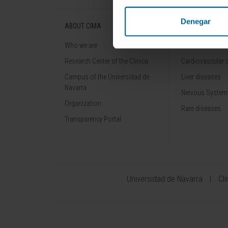
Denegar
ABOUT CIMA
DISEASES
Who we are
Cancer
Research Center of the Clinica
Cardiovascular 
Campus of the Universidad de
Liver diseases
Navarra
Nervous System
Organization
Rare diseases
Transparency Portal
Universidad de Navarra
Cl