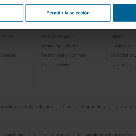
Permitir la selección
RESEARCH
INNOVATION
Our Researchers
Drug developme
diseases
Research Programs
Patents
Technology platforms
Entrepreneurshi
 diseases
Research and clinical trials
Collaboration 
Scientific activity
Investor Area
ínica Universidad de Navarra
Cima Lab Diagnostics
Centro de 
Legal Notice
Data protection policy
Unsubscribe from the newsletter