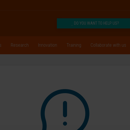
DO YOU WANT TO HELP US?
s
Research
Innovation
Training
Collaborate with us