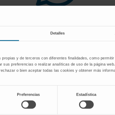
 you are looking for doe
Detalles
gest you use the search engine or the menu o
s propias y de terceros con diferentes finalidades, como permitir
r sus preferencias o realizar analíticas de uso de la página web
 rechazar o bien aceptar todas las cookies y obtener más infor
Preferencias
Estadística
CRIBE
Follow us