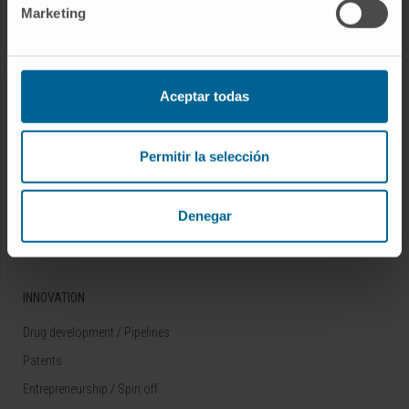
Marketing
Rare diseases
RESEARCH
Aceptar todas
Our Researchers
Research Programs
Permitir la selección
Technology platforms
Research and clinical trials
Denegar
Scientific activity
INNOVATION
Drug development / Pipelines
Patents
Entrepreneurship / Spin off