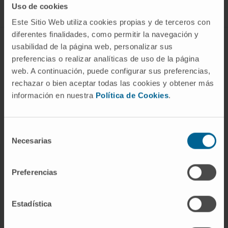
Uso de cookies
Este Sitio Web utiliza cookies propias y de terceros con
diferentes finalidades, como permitir la navegación y
ABOUT CIMA
usabilidad de la página web, personalizar sus
preferencias o realizar analíticas de uso de la página
Who we are
web. A continuación, puede configurar sus preferencias,
Research Center of the Clinica
rechazar o bien aceptar todas las cookies y obtener más
información en nuestra
Política de Cookies
.
Campus of the Universidad de Navarra
Organization
Transparency Portal
Selección
Necesarias
de
consentimiento
DISEASES
Preferencias
Cancer
Cardiovascular diseases
Estadística
Liver diseases
Nervous System diseases