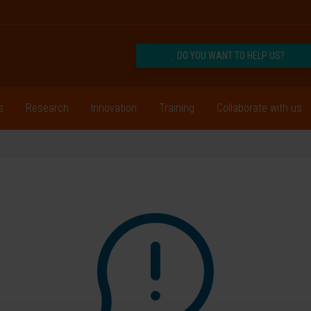
DO YOU WANT TO HELP US?
s
Research
Innovation
Training
Collaborate with us