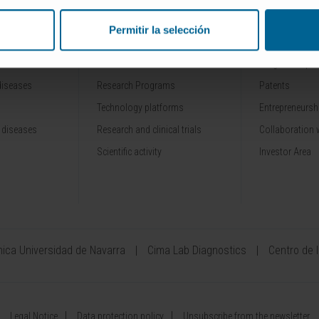
Permitir la selección
RESEARCH
INNOVATION
Our Researchers
Drug developme
diseases
Research Programs
Patents
Technology platforms
Entrepreneurshi
 diseases
Research and clinical trials
Collaboration 
Scientific activity
Investor Area
ínica Universidad de Navarra
Cima Lab Diagnostics
Centro de 
Legal Notice
Data protection policy
Unsubscribe from the newsletter