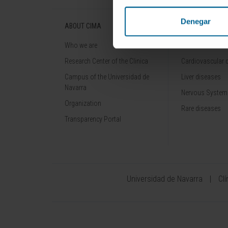
Denegar
ABOUT CIMA
DISEASES
Who we are
Cancer
Research Center of the Clinica
Cardiovascular 
Campus of the Universidad de
Liver diseases
Navarra
Nervous System
Organization
Rare diseases
Transparency Portal
Universidad de Navarra
Cl