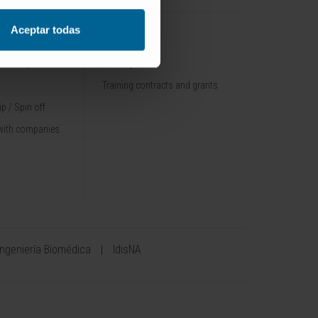
Aceptar todas
TRAINING
nt / Pipelines
Training offer
Training contracts and grants
p / Spin off
with companies
Ingeniería Biomédica
IdisNA