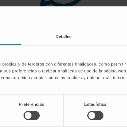
 you are looking for doe
Detalles
gest you use the search engine or the menu o
s propias y de terceros con diferentes finalidades, como permitir
r sus preferencias o realizar analíticas de uso de la página web
 rechazar o bien aceptar todas las cookies y obtener más infor
Preferencias
Estadística
CRIBE
Follow us