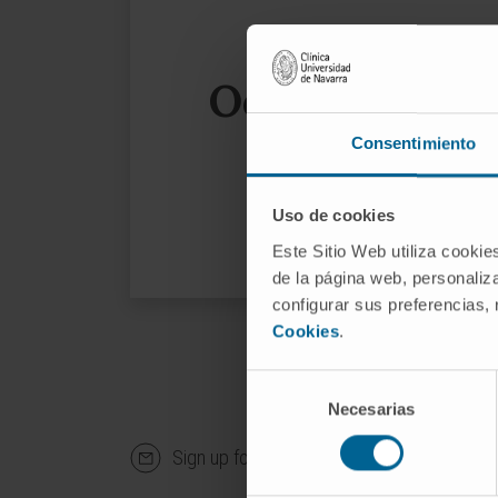
Oops, the page
Consentimiento
We sug
Uso de cookies
Este Sitio Web utiliza cookie
de la página web, personaliza
configurar sus preferencias,
Cookies
.
Selección
Necesarias
de
consentimiento
Sign up for our newsletter
SUBS