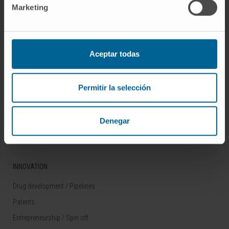
Marketing
Rare diseases
RESEARCH
Aceptar todas
Our Researchers
Research Programs
Permitir la selección
Technology platforms
Research and clinical trials
Denegar
Scientific activity
INNOVATION
Drug development / Pipelines
Patents
Entrepreneurship / Spin off