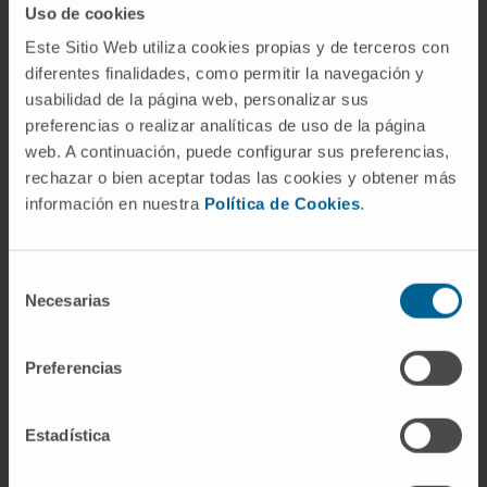
Uso de cookies
Este Sitio Web utiliza cookies propias y de terceros con
diferentes finalidades, como permitir la navegación y
ABOUT CIMA
usabilidad de la página web, personalizar sus
preferencias o realizar analíticas de uso de la página
Who we are
web. A continuación, puede configurar sus preferencias,
Research Center of the Clinica
rechazar o bien aceptar todas las cookies y obtener más
información en nuestra
Política de Cookies
.
Campus of the Universidad de Navarra
Organization
Transparency Portal
Selección
Necesarias
de
consentimiento
DISEASES
Preferencias
Cancer
Cardiovascular diseases
Estadística
Liver diseases
Nervous System diseases