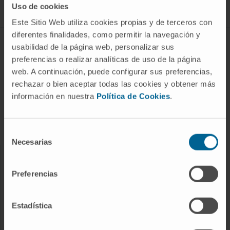
Uso de cookies
Este Sitio Web utiliza cookies propias y de terceros con
diferentes finalidades, como permitir la navegación y
ABOUT CIMA
usabilidad de la página web, personalizar sus
preferencias o realizar analíticas de uso de la página
Who we are
web. A continuación, puede configurar sus preferencias,
Research Center of the Clinica
rechazar o bien aceptar todas las cookies y obtener más
información en nuestra
Política de Cookies
.
Campus of the Universidad de Navarra
Organization
Transparency Portal
Selección
Necesarias
de
consentimiento
DISEASES
Preferencias
Cancer
Cardiovascular diseases
Estadística
Liver diseases
Nervous System diseases