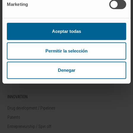
Marketing
Rare diseases
RESEARCH
Aceptar todas
Our Researchers
Research Programs
Permitir la selección
Technology platforms
Research and clinical trials
Denegar
Scientific activity
INNOVATION
Drug development / Pipelines
Patents
Entrepreneurship / Spin off